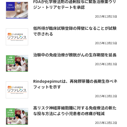
FDAが化学療法剤の過剰投与に緊急治療薬ウリ
ジン・トリアセテートを承認
2015年12月15日
低所得が臨床試験登録の障壁になることが試験
で示される
2015年12月15日
治験中の免疫治療が膀胱がんの生存期間を延長
2015年12月13日
Rindopepimutは、再発膠芽腫の長期生存ベネ
フィットを示す
2015年12月12日
高リスク神経芽細胞腫に対する免疫療法の新た
な投与方法により小児患者の疼痛が軽減
2015年12月12日