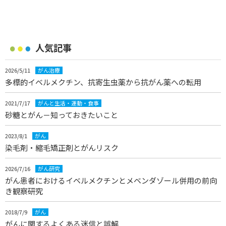
人気記事
2026/5/11
がん治療
多標的イベルメクチン、抗寄生虫薬から抗がん薬への転用
2021/7/17
がんと生活・運動・食事
砂糖とがん－知っておきたいこと
2023/8/1
がん
染毛剤・縮毛矯正剤とがんリスク
2026/7/16
がん研究
がん患者におけるイベルメクチンとメベンダゾール併用の前向
き観察研究
2018/7/9
がん
がんに関するよくある迷信と誤解