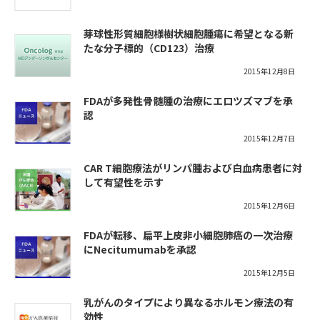
芽球性形質細胞様樹状細胞腫瘍に希望となる新
たな分子標的（CD123）治療
2015年12月8日
FDAが多発性骨髄腫の治療にエロツズマブを承
認
2015年12月7日
CAR T細胞療法がリンパ腫および白血病患者に対
して有望性を示す
2015年12月6日
FDAが転移、扁平上皮非小細胞肺癌の一次治療
にNecitumumabを承認
2015年12月5日
乳がんのタイプにより異なるホルモン療法の有
効性