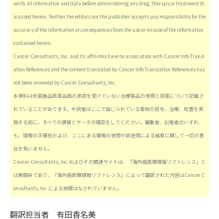
verify all information and data before administering any drug, therapy or treatment di
scussed herein. Neither the editors nor the publisher accepts any responsibility for the
accuracy of the information or consequences from the use or misuse of the information
contained herein.
Cancer Consultants, Inc. and its affiliates have no association with Cancer Info Transl
ation References and the content translated by Cancer Info Translation References has
not been reviewed by Cancer Consultants, Inc.
本資料は米国食品医薬品局の承認を受けていない治療製品の使用と投薬について記載さ
れていることがあります。全読者はここで論じられている薬物の投与、治療、処置を実
施する前に、すべての情報とデータの確認をしてください。編集者、出版者のいずれ
も、情報の正確性および、ここにある情報の使用や誤使用による結果に関して一切の責
任を負いません。
Cancer Consultants, Inc.およびその関連サイトは、『海外癌医療情報リファレンス』と
は無関係であり、『海外癌医療情報リファレンス』によって翻訳された内容はCancer C
onsultants, Inc.による検閲はなされていません。
翻訳担当者
有田香名美