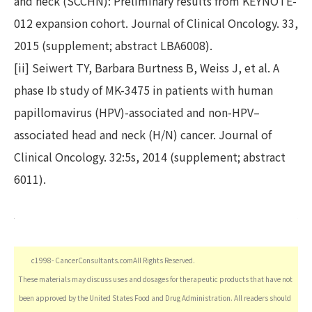
and neck (SCCHN): Preliminary results from KEYNOTE-
012 expansion cohort. Journal of Clinical Oncology. 33,
2015 (supplement; abstract LBA6008).
[ii] Seiwert TY, Barbara Burtness B, Weiss J, et al. A
phase Ib study of MK-3475 in patients with human
papillomavirus (HPV)-associated and non-HPV–
associated head and neck (H/N) cancer. Journal of
Clinical Oncology. 32:5s, 2014 (supplement; abstract
6011).
c1998- CancerConsultants.comAll Rights Reserved.
These materials may discuss uses and dosages for therapeutic products that have not
been approved by the United States Food and Drug Administration. All readers should