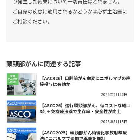
り発生した結果について一切責任はとれません。
ご自身の疾患に適用されるかどうかは必ず主治医に
ご相談ください。
頭頸部がんに関連する記事
【AACR26】口腔前がん病変にニボルマブの直
接投与は有効か
2026年6月26日
【ASCO26】進行頭頸部がん、低コストな経口
3剤＋免疫療法薬で生存率・安全性が向上
2026年6月15日
【ASCO2025】頭頸部がん術後化学放射線療
法にニボルマブ追加で再発を抑制