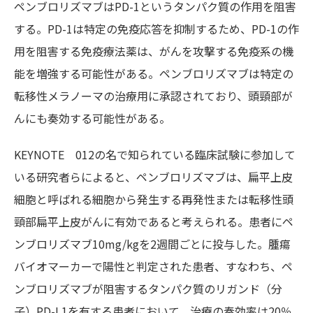
ペンブロリズマブはPD-1というタンパク質の作用を阻害
する。PD-1は特定の免疫応答を抑制するため、PD-1の作
用を阻害する免疫療法薬は、がんを攻撃する免疫系の機
能を増強する可能性がある。ペンブロリズマブは特定の
転移性メラノーマの治療用に承認されており、頭頸部が
んにも奏効する可能性がある。
KEYNOTE 012の名で知られている臨床試験に参加して
いる研究者らによると、ペンブロリズマブは、扁平上皮
細胞と呼ばれる細胞から発生する再発性または転移性頭
頸部扁平上皮がんに有効であると考えられる。患者にペ
ンブロリズマブ10mg/kgを2週間ごとに投与した。腫瘍
バイオマーカーで陽性と判定された患者、すなわち、ペ
ンブロリズマブが阻害するタンパク質のリガンド（分
子）PD-L1を有する患者において、治療の奏効率は20％