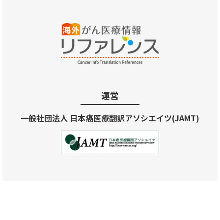
運営
一般社団法人 日本癌医療翻訳アソシエイツ(JAMT)