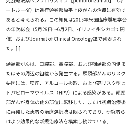
免疫療法薬ペンブロリズマブ［pembrolizumab］（キ
ートルーダ）は進行頭頸部扁平上皮がんの治療に有効で
あると考えられる。この知見は2015年米国臨床腫瘍学会
の年次総会（5月29日～6月2日、イリノイ州シカゴで開
催）およびJournal of Clinical Oncology誌で発表され
た。[i]
頭頸部がんは、口腔部、鼻腔部、および咽頭部の内側ま
たはその周辺の組織から発生する。頭頸部がんのリスク
要因には、喫煙、アルコール摂取、および高リスク型ヒ
トパピローマウイルス（HPV）による感染がある。頭頸
部がんが身体の他の部位に転移した、または初期治療後
に再発した患者の治療選択肢は限られており、研究者ら
はより効果的な新規治療法を模索し続けている。