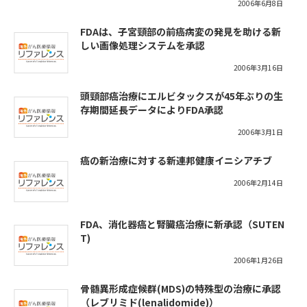
2006年6月8日
FDAは、子宮頸部の前癌病変の発見を助ける新
しい画像処理システムを承認
2006年3月16日
頭頸部癌治療にエルビタックスが45年ぶりの生
存期間延長データによりFDA承認
2006年3月1日
癌の新治療に対する新連邦健康イニシアチブ
2006年2月14日
FDA、消化器癌と腎臓癌治療に新承認（SUTEN
T)
2006年1月26日
骨髄異形成症候群(MDS)の特殊型の治療に承認
（レブリミド(lenalidomide)）