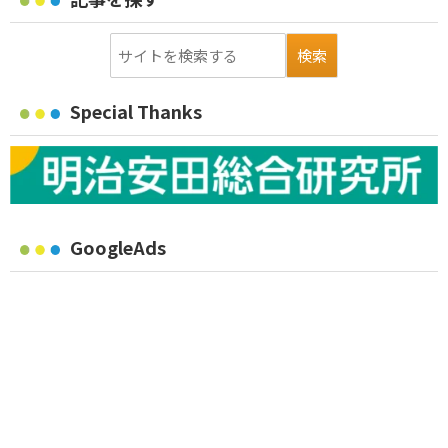
Special Thanks
GoogleAds