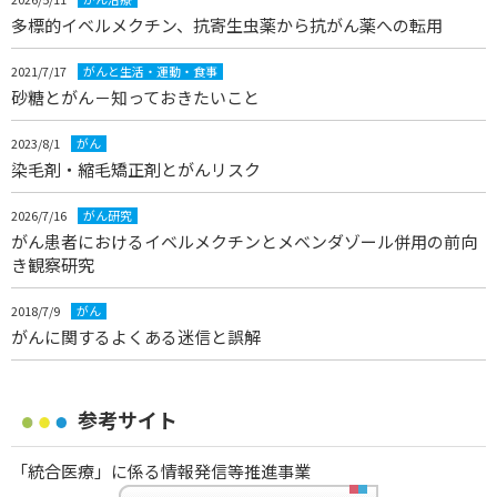
多標的イベルメクチン、抗寄生虫薬から抗がん薬への転用
2021/7/17
がんと生活・運動・食事
砂糖とがん－知っておきたいこと
2023/8/1
がん
染毛剤・縮毛矯正剤とがんリスク
2026/7/16
がん研究
がん患者におけるイベルメクチンとメベンダゾール併用の前向
き観察研究
2018/7/9
がん
がんに関するよくある迷信と誤解
参考サイト
「統合医療」に係る情報発信等推進事業