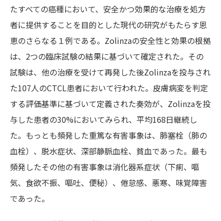
たすべての癌種において、安全かつ効果的な治療を処方
者に提供することを目的とした現代の研究がもたらす恩
恵のさらなる１例である。Zolinzaの安全性と効果の根拠
は、2つの臨床試験の結果に基づいて確定された。その
試験は、他の治療を受けて再発した後Zolinzaを投与され
た107人のCTCL患者において行われた。皮膚病変を判定
する評価基準に基づいて定義された奏効が、Zolinzaを投
与した患者の30%においてみられ、平均168日継続し
た。もっとも頻発した重篤な有害事象は、肺塞栓（肺の
血栓）、脱水症状、深部静脈血栓、貧血であった。最も
頻発したその他の有害事象は消化器系症状（下痢、嘔
気、食欲不振、嘔吐、便秘）、倦怠感、悪寒、味覚障害
であった。