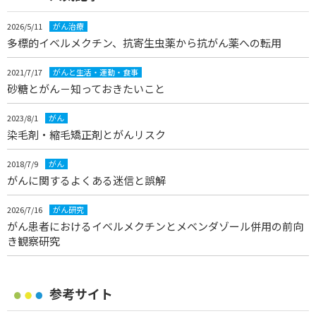
2026/5/11
がん治療
多標的イベルメクチン、抗寄生虫薬から抗がん薬への転用
2021/7/17
がんと生活・運動・食事
砂糖とがん－知っておきたいこと
2023/8/1
がん
染毛剤・縮毛矯正剤とがんリスク
2018/7/9
がん
がんに関するよくある迷信と誤解
2026/7/16
がん研究
がん患者におけるイベルメクチンとメベンダゾール併用の前向
き観察研究
参考サイト