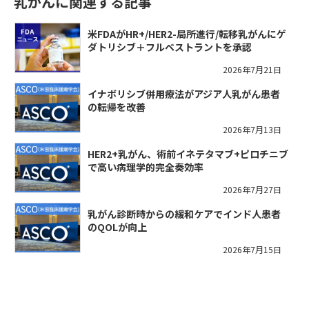
乳がんに関連する記事
米FDAがHR+/HER2-局所進行/転移乳がんにゲ
ダトリシブ＋フルベストラントを承認
2026年7月21日
イナボリシブ併用療法がアジア人乳がん患者
の転帰を改善
2026年7月13日
HER2+乳がん、術前イネテタマブ+ピロチニブ
で高い病理学的完全奏効率
2026年7月27日
乳がん診断時からの緩和ケアでインド人患者
のQOLが向上
2026年7月15日