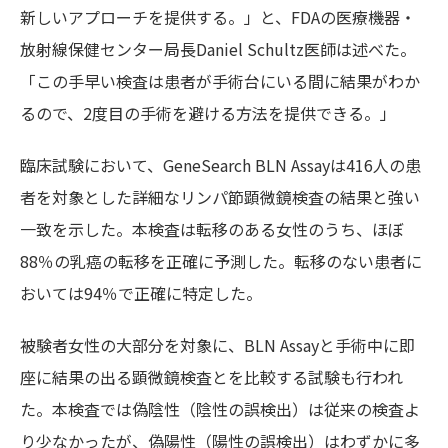
新しいアプローチを提供する。」と、FDAの医療機器・
放射線保健センター局長Daniel Schultz医師は述べた。
「この手早い検査は患者が手術台にいる間に結果がわか
るので、2度目の手術を避ける方法を提供できる。」
臨床試験において、GeneSearch BLN Assayは416人の患
者を対象とした詳細なリンパ節顕微鏡検査の結果と強い
一致を示した。本検査は転移のある女性のうち、ほぼ
88％の乳癌の転移を正確に予測した。転移のない患者に
おいては94％で正確に特定した。
被験者女性の大部分を対象に、BLN Assayと手術中に即
座に結果の出る顕微鏡検査とを比較する試験も行われ
た。本検査では偽陰性（陰性の誤検出）は従来の検査よ
り少なかったが、偽陽性（陽性の誤検出）はわずかに多