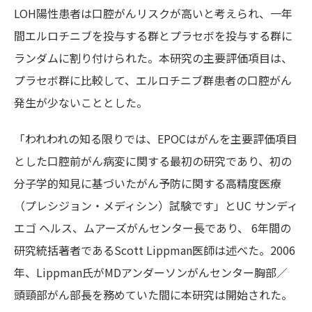
LOH陽性患者は口腔がんリスクが高いと考えられ、一年
間エルロチニブを投与する群とプラセボを投与する群に
ランダムに割り付けられた。本研究の主要評価項目は、
プラセボ群に比較して、エルロチニブ群患者の口腔がん
発生が少ないこととした。
「われわれの知る限りでは、EPOCはがんを主要評価項目
とした口腔前がん病変に関する最初の研究であり、初の
分子学的知見に基づいたがん予防に関する高精度医療
（プレシジョン・メディシン）試験です」とUC サンディ
エゴ ヘルス、ムアーズがんセンター長であり、 6年間の
研究統括著者であるScott Lippman医師は述べた。2006
年、Lippman氏がMDアンダーソンがんセンター胸部／
頭頸部がん部長を務めていた間に本研究は開始された。