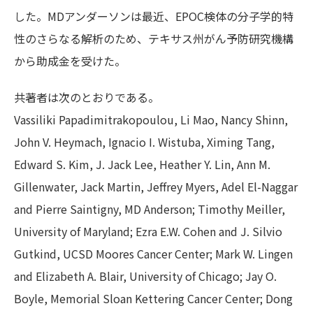
した。MDアンダーソンは最近、EPOC検体の分子学的特
性のさらなる解析のため、テキサス州がん予防研究機構
から助成金を受けた。
共著者は次のとおりである。
Vassiliki Papadimitrakopoulou, Li Mao, Nancy Shinn,
John V. Heymach, Ignacio I. Wistuba, Ximing Tang,
Edward S. Kim, J. Jack Lee, Heather Y. Lin, Ann M.
Gillenwater, Jack Martin, Jeffrey Myers, Adel El-Naggar
and Pierre Saintigny, MD Anderson; Timothy Meiller,
University of Maryland; Ezra E.W. Cohen and J. Silvio
Gutkind, UCSD Moores Cancer Center; Mark W. Lingen
and Elizabeth A. Blair, University of Chicago; Jay O.
Boyle, Memorial Sloan Kettering Cancer Center; Dong