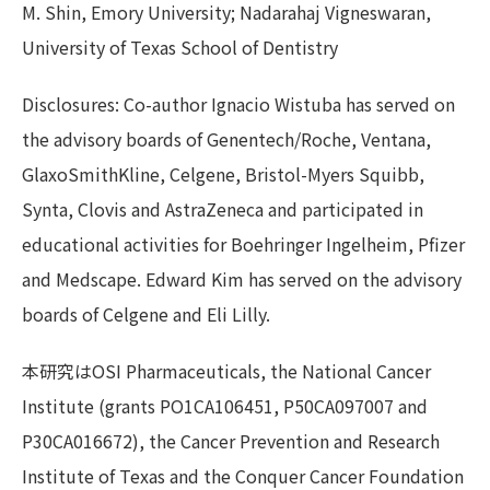
M. Shin, Emory University; Nadarahaj Vigneswaran,
University of Texas School of Dentistry
Disclosures: Co-author Ignacio Wistuba has served on
the advisory boards of Genentech/Roche, Ventana,
GlaxoSmithKline, Celgene, Bristol-Myers Squibb,
Synta, Clovis and AstraZeneca and participated in
educational activities for Boehringer Ingelheim, Pfizer
and Medscape. Edward Kim has served on the advisory
boards of Celgene and Eli Lilly.
本研究はOSI Pharmaceuticals, the National Cancer
Institute (grants PO1CA106451, P50CA097007 and
P30CA016672), the Cancer Prevention and Research
Institute of Texas and the Conquer Cancer Foundation