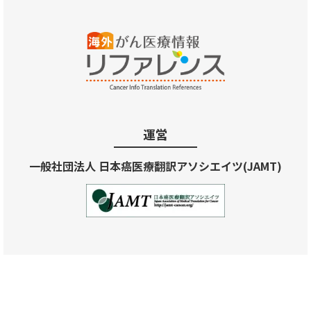
運営
一般社団法人 日本癌医療翻訳アソシエイツ(JAMT)