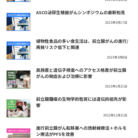
ASCO泌尿生殖器がんシンポジウムの最新知見
2023年3月17日
植物性食品の多い食生活は、前立腺がんの進行/
再発リスク低下と関連
2023年3月8日
民族差と遺伝子検査へのアクセス格差が前立腺
がんの発症および治療に影響
2023年1月21日
前立腺腫瘍の生物学的性質には遺伝的祖先が影
響
2022年11月21日
進行前立腺がん転移巣への放射線療法＋ホルモ
ン療法がPFSを改善