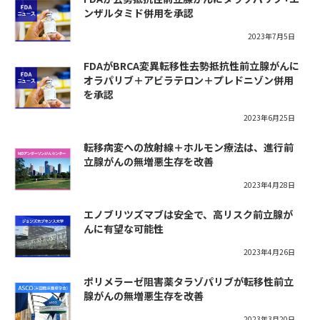
ンザルタミド併用を承認
2023年7月5日
FDAがBRCA変異転移性去勢抵抗性前立腺がんに
オラパリブ＋アビラテロン＋プレドニゾン併用
を承認
2023年6月25日
転移病変への放射線＋ホルモン療法は、進行前
立腺がんの無増悪生存を改善
2023年4月28日
エノブリツズマブは安全で、高リスク前立腺が
んに有望な可能性
2023年4月26日
ポリメラーゼ阻害薬タラゾパリブが転移性前立
腺がんの無増悪生存を改善
2023年3月20日