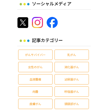
ソーシャルメディア
記事カテゴリー
がんサバイバー
乳がん
女性のがん
消化器がん
血液腫瘍
泌尿器がん
肉腫
呼吸器がん
皮膚がん
頭頸部がん