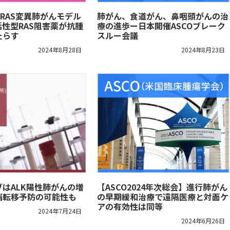
RAS変異肺がんモデル
肺がん、食道がん、鼻咽頭がんの治
性型RAS阻害薬が抗腫
療の進歩ー日本開催ASCOブレーク
たらす
スルー会議
2024年8月28日
2024年8月23日
はALK陽性肺がんの増
【ASCO2024年次総会】進行肺がん
脳転移予防の可能性も
の早期緩和治療で遠隔医療と対面ケ
アの有効性は同等
2024年7月24日
2024年6月26日