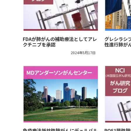
FDAが肺がんの補助療法としてアレ
グレシラシブが
クチニブを承認
性進行肺が
2024年5月17日
免疫療法抵抗性肺がんにデュルバル
ROS1陽性