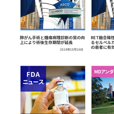
肺がん手術と腫瘍病理診断の質の向
RET融合陽
上により術後生存期間が延長
るセルペル
の患者に有
2024年10月16日