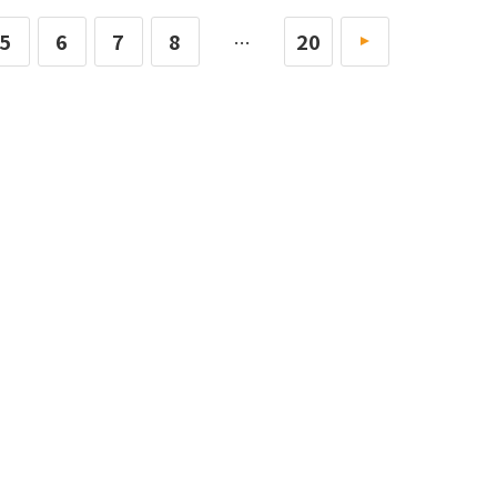
5
6
7
8
20
»
…