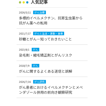
人気記事
2026/5/11
がん治療
多標的イベルメクチン、抗寄生虫薬から
抗がん薬への転用
2021/7/17
がんと生活・運動・食事
砂糖とがん－知っておきたいこと
2023/8/1
がん
染毛剤・縮毛矯正剤とがんリスク
2018/7/9
がん
がんに関するよくある迷信と誤解
2026/7/16
がん研究
がん患者におけるイベルメクチンとメベ
ンダゾール併用の前向き観察研究