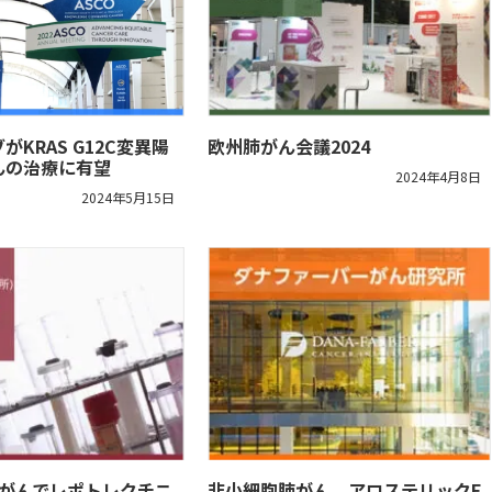
KRAS G12C変異陽
欧州肺がん会議2024
んの治療に有望
2024年4月8日
2024年5月15日
肺がんでレポトレクチニ
非小細胞肺がん、アロステリックE