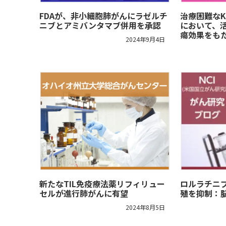
FDAが、非小細胞肺がんにラゼルチ
治療困難なK
ニブとアミバンタマブ併用を承認
において、活
瘍効果をも
2024年9月4日
新たなTIL免疫療法薬リフィリュー
ロルラチニブ
セルが進行肺がんに有望
殖を抑制：
2024年8月5日