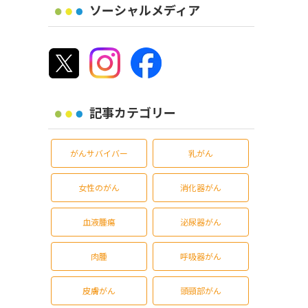
ソーシャルメディア
記事カテゴリー
がんサバイバー
乳がん
女性のがん
消化器がん
血液腫瘍
泌尿器がん
肉腫
呼吸器がん
皮膚がん
頭頸部がん