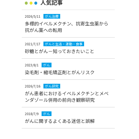
人気記事
2026/5/11
がん治療
多標的イベルメクチン、抗寄生虫薬から
抗がん薬への転用
2021/7/17
がんと生活・運動・食事
砂糖とがん－知っておきたいこと
2023/8/1
がん
染毛剤・縮毛矯正剤とがんリスク
2026/7/16
がん研究
がん患者におけるイベルメクチンとメベ
ンダゾール併用の前向き観察研究
2018/7/9
がん
がんに関するよくある迷信と誤解