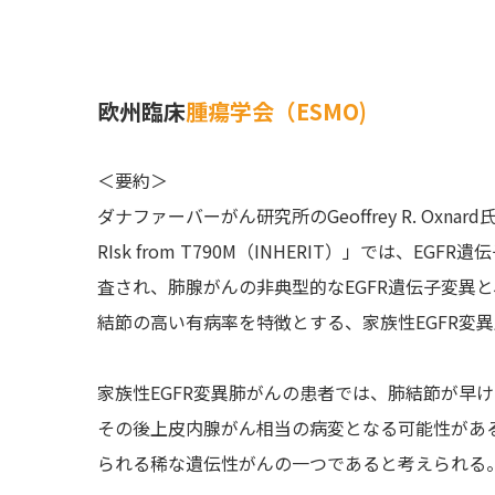
欧州臨床
腫瘍学会（ESMO)
＜要約＞
ダナファーバーがん研究所のGeoffrey R. Oxnard氏
RIsk from T790M（INHERIT）」では、
査され、肺腺がんの非典型的なEGFR遺伝子変異
結節の高い有病率を特徴とする、家族性EGFR変
家族性EGFR変異肺がんの患者では、肺結節が早
その後上皮内腺がん相当の病変となる可能性があ
られる稀な遺伝性がんの一つであると考えられる