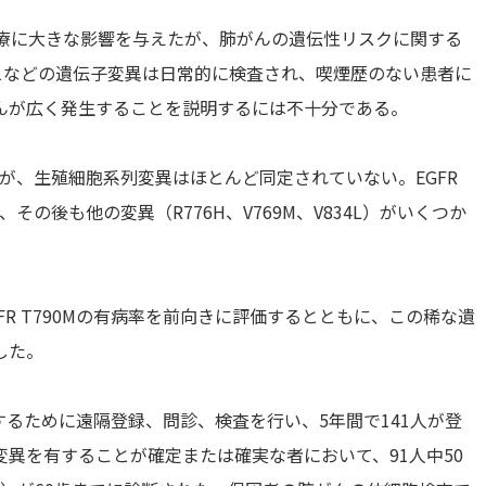
治療に大きな影響を与えたが、肺がんの遺伝性リスクに関する
OS1などの遺伝子変異は日常的に検査され、喫煙歴のない患者に
んが広く発生することを説明するには不十分である。
たが、生殖細胞系列変異はほとんど同定されていない。EGFR
、その後も他の変異（R776H、V769M、V834L）がいくつか
R T790Mの有病率を前向きに評価するとともに、この稀な遺
した。
定するために遠隔登録、問診、検査を行い、5年間で141人が登
0M変異を有することが確定または確実な者において、91人中50