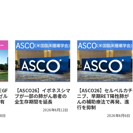
EGF
【ASCO26】イボネスシマ
【ASCO26】セルペルカチ
ゼル
ブが一部の肺がん患者の
ニブ、早期RET陽性肺が
有
全生存期間を延長
んの補助療法で再発、進
行を抑制
2026年6月12日
18日
2026年6月6日