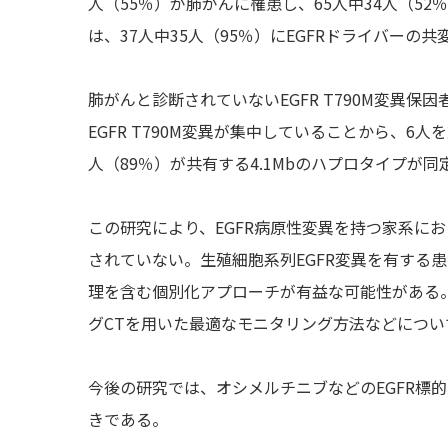
人（55％）が肺がんに罹患し、65人中34人（5
は、37人中35人（95％）にEGFRドライバーの
肺がんと診断されていないEGFR T790M変異保
EGFR T790M変異が集中していることから、
人（89％）が共有する4.1Mbのハプロタイプが同
この研究により、EGFR病原性変異を持つ家系に
されていない。生殖細胞系列EGFR変異を有する
理を含む個別化アプローチが有益な可能性がある。
グCTを用いた最適なモニタリング方法などにつ
今後の研究では、オシメルチニブなどのEGFR標
きである。