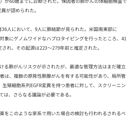
2％）が60歳までに診断された。保因者の肺がんの体細胞検査で
共変異が認められた。
因者36人において、9人に肺結節が見られた。米国南東部に
6人を対象にゲノムワイドなハプロタイピングを行ったところ、41
定され、その起源は223～279年前と推定された。
おける肺がんリスクが示されたが、最適な管理方法はまだ確立
患者は、複数の原発性肺腺がんを有する可能性があり、局所管
生殖細胞系列EGFR変異を持つ患者に対して、スクリーニン
いては、さらなる議論が必要である。
的薬をこのような家系で用いた場合の検討も行われるされるべ