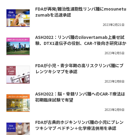
FDAが再発/難治性濾胞性リンパ腫にmosunetu
zumabを迅速承認
2023年2月21日
ASH2022：リンパ腫のzilovertamab上乗せ試
験、DTX1遺伝子の役割、CAR-T後向き研究ほか
2023年2月5日
FDAが小児・青少年期の高リスクリンパ腫にブ
レンツキシマブを承認
2023年2月8日
ASH2022：脳・脊髄リンパ腫へのCAR-T療法は
初期臨床試験で有望
2023年2月9日
FDAが古典的ホジキンリンパ腫の小児にブレン
ツキシマブ ベドチン＋化学療法併用を承認