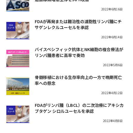
2022年6月16日
FDAが再発または難治性の濾胞性リンパ腫にチ
サゲンレクルユーセルを承認
2022年6月14日
バイスペシフィック抗体とNK細胞の複合療法が
リンパ腫患者に高率で奏効
2022年5月6日
骨髄移植における生存率向上の一方で晩期死亡
率への懸念
2022年4月12日
FDAがリンパ腫（LBCL）の二次治療にアキシカ
ブタゲン シロルユーセルを承認
2022年4月8日