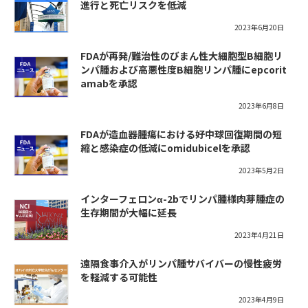
進行と死亡リスクを低減
2023年6月20日
FDAが再発/難治性のびまん性大細胞型B細胞リ
ンパ腫および高悪性度B細胞リンパ腫にepcorit
amabを承認
2023年6月8日
FDAが造血器腫瘍における好中球回復期間の短
縮と感染症の低減にomidubicelを承認
2023年5月2日
インターフェロンα-2bでリンパ腫様肉芽腫症の
生存期間が大幅に延長
2023年4月21日
遠隔食事介入がリンパ腫サバイバーの慢性疲労
を軽減する可能性
2023年4月9日