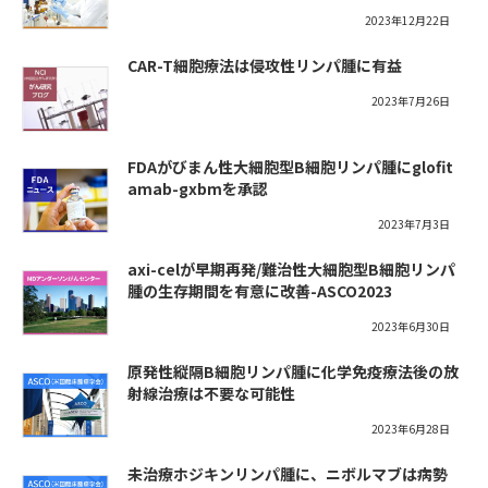
2023年12月22日
CAR-T細胞療法は侵攻性リンパ腫に有益
2023年7月26日
FDAがびまん性大細胞型B細胞リンパ腫にglofit
amab-gxbmを承認
2023年7月3日
axi-celが早期再発/難治性大細胞型B細胞リンパ
腫の生存期間を有意に改善-ASCO2023
2023年6月30日
原発性縦隔B細胞リンパ腫に化学免疫療法後の放
射線治療は不要な可能性
2023年6月28日
未治療ホジキンリンパ腫に、ニボルマブは病勢