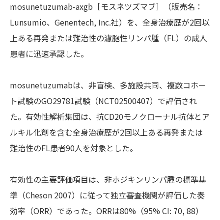
mosunetuzumab-axgb［モスネツズマブ］（販売名：
Lunsumio、Genentech, Inc.社）を、全身治療歴が2回以
上ある再発または難治性の濾胞性リンパ腫（FL）の成人
患者に迅速承認した。
mosunetuzumabは、非盲検、多施設共同、複数コホー
ト試験のGO29781試験（NCT02500407）で評価され
た。有効性解析集団は、抗CD20モノクローナル抗体とア
ルキル化剤を含む全身治療歴が2回以上ある再発または
難治性のFL患者90人を対象とした。
有効性の主要評価項目は、非ホジキンリンパ腫の標準基
準（Cheson 2007）に従って独立審査機関が評価した奏
効率（ORR）であった。ORRは80%（95% CI: 70, 88）