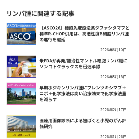
リンパ腫に関連する記事
【ASCO26】標的免疫療法薬タファシタマブと
標準R-CHOP併用は、高悪性度B細胞リンパ腫
の進行を遅延
2026年6月10日
米FDAが再発/難治性マントル細胞リンパ腫に
ソンロトクラックスを迅速承認
2026年5月18日
早期ホジキンリンパ腫にブレンツキシマブ＋
ニボ＋化学療法は高い治療効果で化学療法量
を減らす
2026年2月17日
医療用画像診断による被ばくと小児のがん評
価研究
2026年1月26日