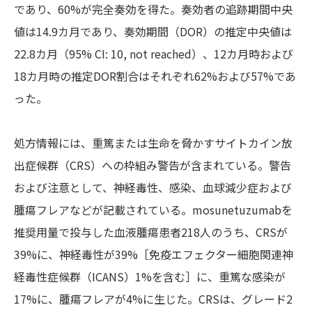
であり、60%が完全奏効を得た。奏効者の追跡期間中央
値は14.9カ月であり、奏効期間（DOR）の推定中央値は
22.8カ月（95% CI: 10, not reached）、12カ月時および
18カ月時の推定DOR割合はそれぞれ62%および57%であ
った。
処方情報には、重篤または生命を脅かすサイトカイン放
出症候群（CRS）への枠組み警告が含まれている。警告
および注意として、神経毒性、感染、血球減少症および
腫瘍フレアなどが記載されている。mosunetuzumabを
推奨用量で投与した血液腫瘍患者218人のうち、CRSが
39%に、神経毒性が39%［免疫エフェクター細胞関連神
経毒性症候群（ICANS）1%を含む］に、重篤な感染が
17%に、腫瘍フレアが4%に生じた。CRSは、グレード2