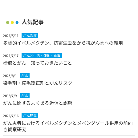
人気記事
2026/5/11
がん治療
多標的イベルメクチン、抗寄生虫薬から抗がん薬への転用
2021/7/17
がんと生活・運動・食事
砂糖とがん－知っておきたいこと
2023/8/1
がん
染毛剤・縮毛矯正剤とがんリスク
2018/7/9
がん
がんに関するよくある迷信と誤解
2026/7/16
がん研究
がん患者におけるイベルメクチンとメベンダゾール併用の前向
き観察研究