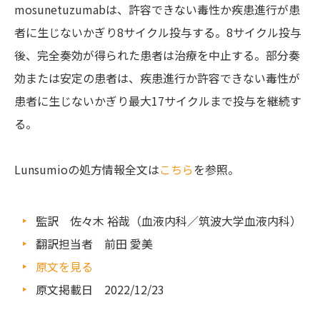
mosunetuzumabは、許容できない毒性か疾患進行が患
者に生じないかぎり8サイクル投与する。8サイクル投与
後、完全奏効が得られた患者は治療を中止する。部分奏
効または安定の患者は、疾患進行か許容できない毒性が
患者に生じないかぎり最大17サイクルまで投与を継続す
る。
Lunsumioの処方情報全文は
こちら
を参照。
監訳 佐々木 裕哉（血液内科／筑波大学血液内科）
翻訳担当者 前田 愛美
原文を見る
原文掲載日 2022/12/23