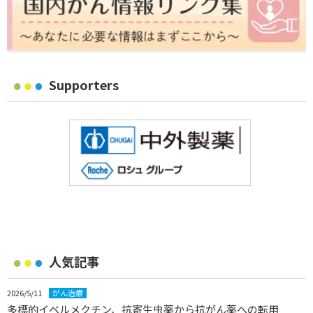
Supporters
人気記事
2026/5/11
がん治療
多標的イベルメクチン、抗寄生虫薬から抗がん薬への転用