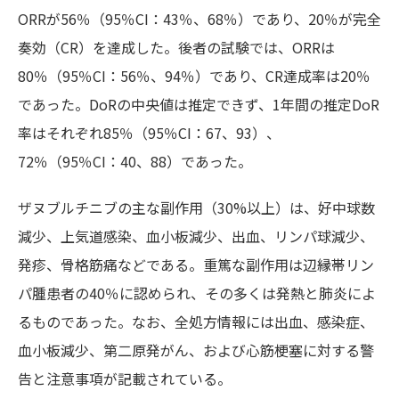
ORRが56％（95％CI：43％、68％）であり、20％が完全
奏効（CR）を達成した。後者の試験では、ORRは
80％（95％CI：56％、94％）であり、CR達成率は20％
であった。DoRの中央値は推定できず、1年間の推定DoR
率はそれぞれ85％（95％CI：67、93）、
72％（95％CI：40、88）であった。
ザヌブルチニブの主な副作用（30%以上）は、好中球数
減少、上気道感染、血小板減少、出血、リンパ球減少、
発疹、骨格筋痛などである。重篤な副作用は辺縁帯リン
パ腫患者の40％に認められ、その多くは発熱と肺炎によ
るものであった。なお、全処方情報には出血、感染症、
血小板減少、第二原発がん、および心筋梗塞に対する警
告と注意事項が記載されている。