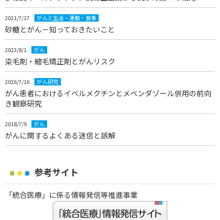
2021/7/17
がんと生活・運動・食事
砂糖とがん－知っておきたいこと
2023/8/1
がん
染毛剤・縮毛矯正剤とがんリスク
2026/7/16
がん研究
がん患者におけるイベルメクチンとメベンダゾール併用の前向
き観察研究
2018/7/9
がん
がんに関するよくある迷信と誤解
参考サイト
「統合医療」に係る情報発信等推進事業