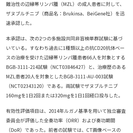
難治性の辺縁帯リンパ腫（MZL）の成人患者に対して、
ザヌブルチニブ（商品名：Brukinsa、BeiGene社）を迅
速承認した。
本承認は、次の2つの多施設共同非盲検単群試験に基づ
いている。すなわち過去に1種類以上の抗CD20抗体ベー
スの治療を受けた辺縁帯リンパ腫患者66人を対象とする
BGB-3111-214試験（NCT03846427）と、治療歴のある
MZL患者20人を対象としたBGB-3111-AU-003試験
（NCT02343120）である。両試験でザヌブルチニブ
160mgを1日2回または320mgを1日1回経口投与した。
有効性評価項目は、2014年ルガノ基準を用いて独立審査
委員会が評価した全奏功率（ORR）および奏功期間
（DoR）であった。前者の試験では、CT画像ベースの