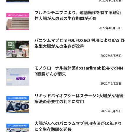
2022年10月31日
フルキンチニブにより、遠隔転移を有する難治
性大腸がん患者の生存期間が延長
2022年10月13日
パニツムマブとmFOLFOX6の 併用によりRAS 野
生型大腸がんの生存が改善
2022年8月25日
モノクローナル抗体薬dostarlimab投与でdMM
R直腸がんが消失
2022年6月28日
リキッドバイオプシーはステージ2大腸がん術後
療法の必要性の判断に有用
2022年6月21日
大腸がんへのパニツムマブ併用療法が10年ぶり
に全生存期間を延長