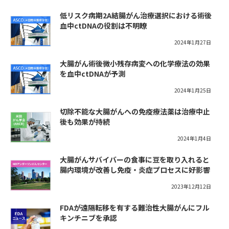
低リスク病期2A結腸がん治療選択における術後
血中ctDNAの役割は不明瞭
2024年1月27日
大腸がん術後微小残存病変への化学療法の効果
を血中ctDNAが予測
2024年1月25日
切除不能な大腸がんへの免疫療法薬は治療中止
後も効果が持続
2024年1月4日
大腸がんサバイバーの食事に豆を取り入れると
腸内環境が改善し免疫・炎症プロセスに好影響
2023年12月12日
FDAが遠隔転移を有する難治性大腸がんにフル
キンチニブを承認