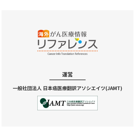
運営
一般社団法人 日本癌医療翻訳アソシエイツ(JAMT)