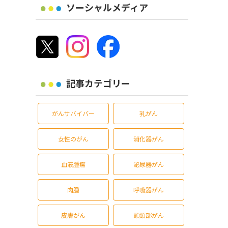
ソーシャルメディア
記事カテゴリー
がんサバイバー
乳がん
女性のがん
消化器がん
血液腫瘍
泌尿器がん
肉腫
呼吸器がん
皮膚がん
頭頸部がん