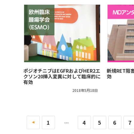
ポジオチニブはEGFRおよびHER2エ
新規RET阻
クソン20挿入変異に対して臨床的に
効
有効
2018年5月18日
«
1
4
5
6
7
…