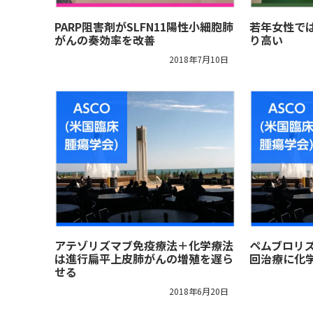
PARP阻害剤がSLFN11陽性小細胞肺
若年女性で
がんの奏効率を改善
り高い
2018年7月10日
アテゾリズマブ免疫療法＋化学療法
ペムブロリ
は進行扁平上皮肺がんの増殖を遅ら
回治療に化
せる
2018年6月20日