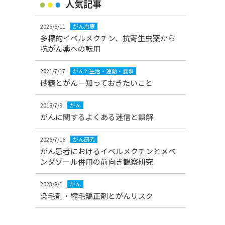
人気記事
2026/5/11
がん治療
多標的イベルメクチン、抗寄生虫薬から
抗がん薬への転用
2021/7/17
がんと生活・運動・食事
砂糖とがん－知っておきたいこと
2018/7/9
がん
がんに関するよくある迷信と誤解
2026/7/16
がん研究
がん患者におけるイベルメクチンとメベ
ンダゾール併用の前向き観察研究
2023/8/1
がん
染毛剤・縮毛矯正剤とがんリスク