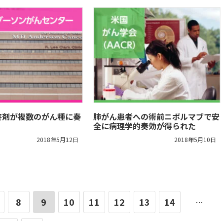
害剤が複数のがん種に奏
肺がん患者への術前ニボルマブで安
全に病理学的奏効が得られた
2018年5月12日
2018年5月10日
8
9
10
11
12
13
14
…