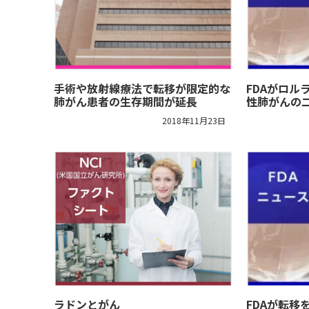
手術や放射線療法で転移が限定的な
FDAがロル
肺がん患者の生存期間が延長
性肺がんの
2018年11月23日
ラドンとがん
FDAが転移