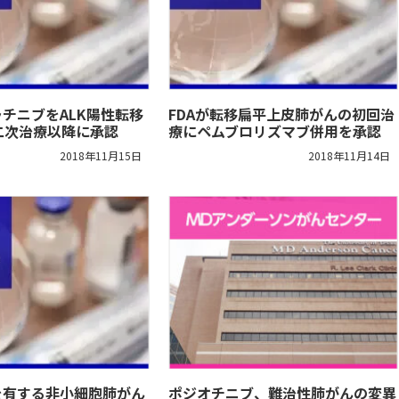
ラチニブをALK陽性転移
FDAが転移扁平上皮肺がんの初回治
二次治療以降に承認
療にペムブロリズマブ併用を承認
2018年11月15日
2018年11月14日
を有する非小細胞肺がん
ポジオチニブ、難治性肺がんの変異