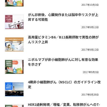
2017年10月3日
がん診断後、心臓発作または脳卒中リスクが上
昇する可能性
2017年9月12日
高用量ビタミンB6／B12長期摂取で男性の肺が
んリスク上昇
2017年9月12日
ニボルマブが非小細胞肺がんに対し有意な効果
を示さず
2017年9月3日
4期非小細胞肺がん（NSCLC）のガイドライン改
定
2017年8月28日
HER2過剰発現／増幅／変異、転移肺がんへのT-