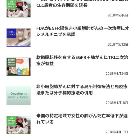
CLC患者の生存期間を延長
2018年5月6日
FDAがEGFR陽性非小細胞肺がんの一次治療にオ
シメルチニブを承認
2018年5月2日
軟髄膜転移を有するEGFR＋肺がんにTKI二次治
療が有益
2018年4月24日
非小細胞肺がんに対する局所制御療法と免疫療
法または分子標的療法の併用
2018年4月18日
米国の特定地域で女性の肺がん死亡率低下が遅
れている
2018年4月17日