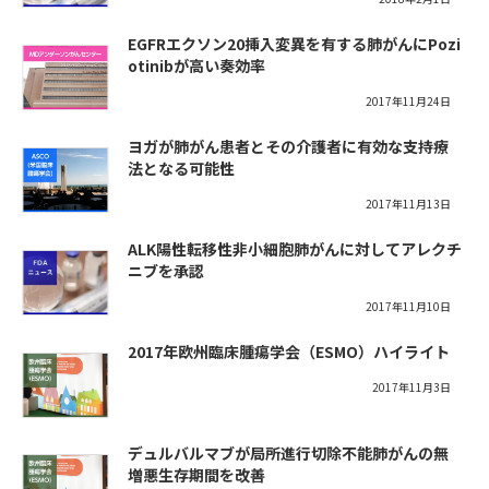
EGFRエクソン20挿入変異を有する肺がんにPozi
otinibが高い奏効率
2017年11月24日
ヨガが肺がん患者とその介護者に有効な支持療
法となる可能性
2017年11月13日
ALK陽性転移性非小細胞肺がんに対してアレクチ
ニブを承認
2017年11月10日
2017年欧州臨床腫瘍学会（ESMO）ハイライト
2017年11月3日
デュルバルマブが局所進行切除不能肺がんの無
増悪生存期間を改善