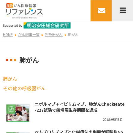
HOME
がん記事一覧
呼吸器がん
肺がん
肺がん
肺がん
その他の呼吸器がん
ニボルマブ＋イピリムマブ、肺がんCheckMate
-227試験で無増悪生存期間を達成
2018年5月8日
ペムブロリズマブと化学療法の併用が転移性NS