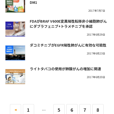
DM1
2017年7月7日
FDAがBRAF V600E変異陽性転移非小細胞肺がん
にダブラフェニブ+トラメチニブを承認
2017年6月29日
ダコミチニブがEGFR陽性肺がんに有効な可能性
2017年6月23日
ライトタバコの使用が肺腺がんの増加に関連
2017年6月20日
«
1
5
6
7
8
…