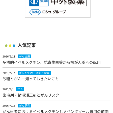
人気記事
2026/5/11
がん治療
多標的イベルメクチン、抗寄生虫薬から抗がん薬への転用
2021/7/17
がんと生活・運動・食事
砂糖とがん－知っておきたいこと
2023/8/1
がん
染毛剤・縮毛矯正剤とがんリスク
2026/7/16
がん研究
がん患者におけるイベルメクチンとメベンダゾール併用の前向