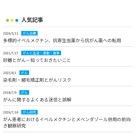
人気記事
2026/5/11
がん治療
多標的イベルメクチン、抗寄生虫薬から抗がん薬への転用
2021/7/17
がんと生活・運動・食事
砂糖とがん－知っておきたいこと
2023/8/1
がん
染毛剤・縮毛矯正剤とがんリスク
2018/7/9
がん
がんに関するよくある迷信と誤解
2026/7/16
がん研究
がん患者におけるイベルメクチンとメベンダゾール併用の前向
き観察研究