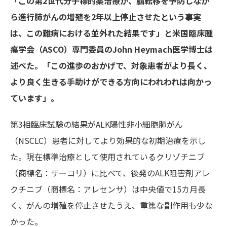
「この第2世代分子標的薬治療が、脳転移を予防しなが
ら進行肺がんの増殖を2年以上停止させたという事実
は、この難病における並外れた結果です」と米国臨床腫
瘍学会（ASCO）専門委員のJohn Heymach医学博士は
述べた。「この進歩のおかげで、対象患者がより長く、
より良く生きる手助けができる方向にわれわれは向かっ
ています」。
第3相臨床試験の結果がALK陽性非小細胞肺がん
（NSCLC）患者に対してより効果的な初期治療を示し
た。現在標準治療として使用されているクリゾチニブ
（商標名：ザーコリ）に比べて、後発のALK阻害剤アレ
クチニブ（商標名：アレセンサ）は中央値で15カ月長
く、がんの増殖を停止させたうえ、重篤な副作用も少な
かった。