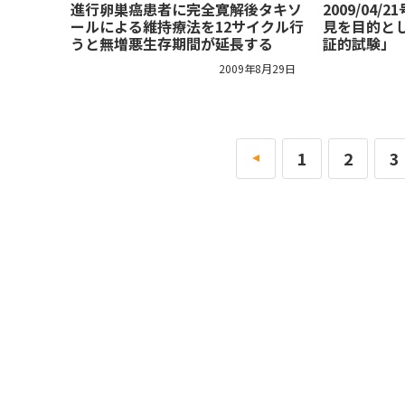
進行卵巣癌患者に完全寛解後タキソ
2009/04
ールによる維持療法を12サイクル行
見を目的と
うと無増悪生存期間が延長する
証的試験」
2009年8月29日
«
1
2
3