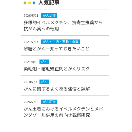
人気記事
2026/5/11
がん治療
多標的イベルメクチン、抗寄生虫薬から
抗がん薬への転用
2021/7/17
がんと生活・運動・食事
砂糖とがん－知っておきたいこと
2023/8/1
がん
染毛剤・縮毛矯正剤とがんリスク
2018/7/9
がん
がんに関するよくある迷信と誤解
2026/7/16
がん研究
がん患者におけるイベルメクチンとメベ
ンダゾール併用の前向き観察研究