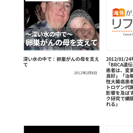
深い水の中で：卵巣がんの母を支え
2012/01
て
「BRCA遺
患者は、変
2012年2月8日
良好」「治
性大腸癌患
トロゲン代
影響を及ぼ
ク研究で網
れる」