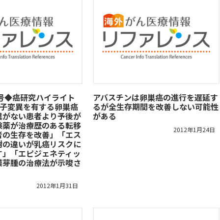
/24号◆癌研究ハイライト
アバスチンは卵巣癌の進行を遅延す
伝子変異を有する卵巣癌
るが全生存期間を改善しない可能性
異がない患者より予後が
がある
験薬が治療歴のある転移
2012年1月24日
者の生存を改善」「エス
謝の違いが乳癌リスクに
す」「エピジェネティッ
膜芽腫の治療法が示唆さ
2012年1月31日