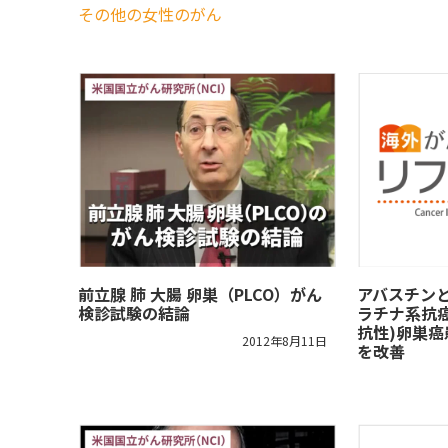
その他の女性のがん
前立腺 肺 大腸 卵巣（PLCO）がん
アバスチン
検診試験の結論
ラチナ系抗
抗性)卵巣
2012年8月11日
を改善