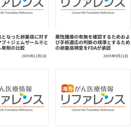
性となった卵巣癌に対す
悪性腫瘍の有無を確認するためおよ
マブ＋ジェムザールⓇと
び手術適応の判断の規準とするため
ル単剤の比較
の卵巣癌検査をFDAが承認
2009年12月1日
2009年9月21日