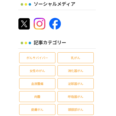
ソーシャルメディア
記事カテゴリー
がんサバイバー
乳がん
女性のがん
消化器がん
血液腫瘍
泌尿器がん
肉腫
呼吸器がん
皮膚がん
頭頸部がん