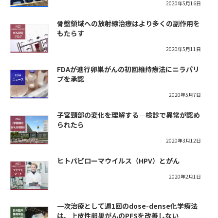
2020年5月16日
骨盤領域への放射線治療はより多くの副作用を
もたらす
2020年5月11日
FDAが進行卵巣がんの初回維持療法にニラパリ
ブを承認
2020年5月7日
子宮頸部の変化を理解する―検診で異常が認め
られたら
2020年3月12日
ヒトパピローマウイルス（HPV）とがん
2020年2月1日
一次治療として週1回のdose-dense化学療法
は、上皮性卵巣がんのPFSを改善しない