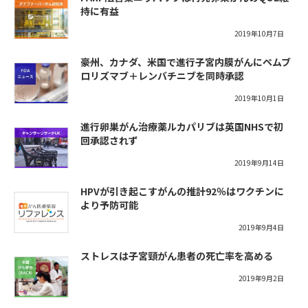
持に有益
2019年10月7日
豪州、カナダ、米国で進行子宮内膜がんにペムブ
ロリズマブ＋レンバチニブを同時承認
2019年10月1日
進行卵巣がん治療薬ルカパリブは英国NHSで初
回承認されず
2019年9月14日
HPVが引き起こすがんの推計92％はワクチンに
より予防可能
2019年9月4日
ストレスは子宮頸がん患者の死亡率を高める
2019年9月2日