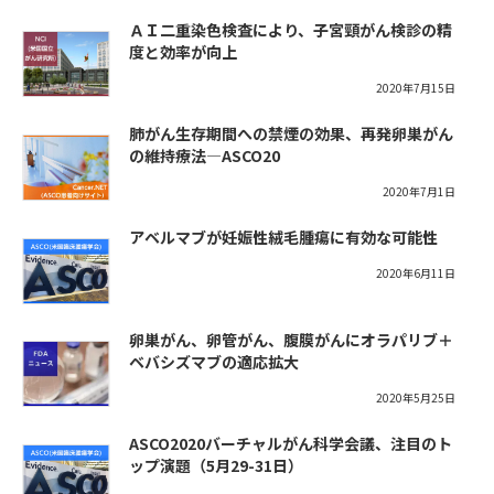
ＡＩ二重染色検査により、子宮頸がん検診の精
度と効率が向上
2020年7月15日
肺がん生存期間への禁煙の効果、再発卵巣がん
の維持療法―ASCO20
2020年7月1日
アベルマブが妊娠性絨毛腫瘍に有効な可能性
2020年6月11日
卵巣がん、卵管がん、腹膜がんにオラパリブ＋
ベバシズマブの適応拡大
2020年5月25日
ASCO2020バーチャルがん科学会議、注目のト
ップ演題（5月29-31日）