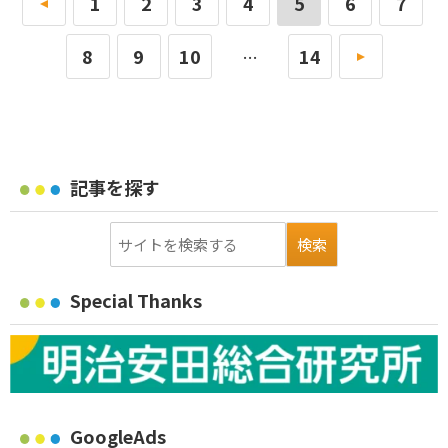
«
1
2
3
4
5
6
7
8
9
10
14
»
…
記事を探す
Special Thanks
GoogleAds