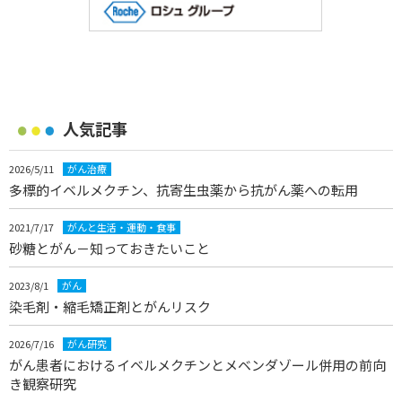
人気記事
2026/5/11
がん治療
多標的イベルメクチン、抗寄生虫薬から抗がん薬への転用
2021/7/17
がんと生活・運動・食事
砂糖とがん－知っておきたいこと
2023/8/1
がん
染毛剤・縮毛矯正剤とがんリスク
2026/7/16
がん研究
がん患者におけるイベルメクチンとメベンダゾール併用の前向
き観察研究