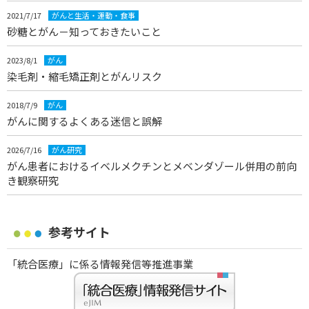
2021/7/17
がんと生活・運動・食事
砂糖とがん－知っておきたいこと
2023/8/1
がん
染毛剤・縮毛矯正剤とがんリスク
2018/7/9
がん
がんに関するよくある迷信と誤解
2026/7/16
がん研究
がん患者におけるイベルメクチンとメベンダゾール併用の前向
き観察研究
参考サイト
「統合医療」に係る情報発信等推進事業