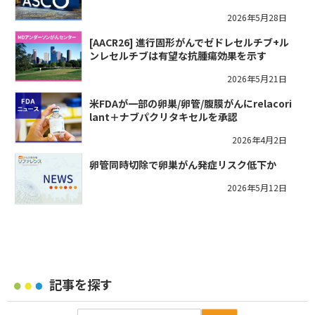
2026年5月28日
[AACR26] 進行固形がんでゼドレセルチブ+ル
ンレセルチブは有望な抗腫瘍効果を示す
2026年5月21日
米FDAが一部の卵巣/卵管/腹膜がんにrelacori
lant＋ナブパクリタキセルを承認
2026年4月2日
卵管同時切除で卵巣がん発症リスク低下か
2026年5月12日
記事を探す