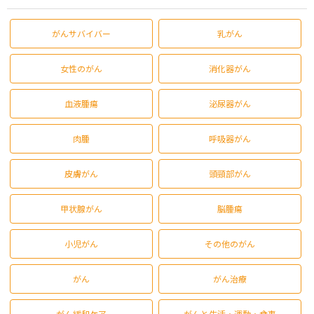
がんサバイバー
乳がん
女性のがん
消化器がん
血液腫瘍
泌尿器がん
肉腫
呼吸器がん
皮膚がん
頭頸部がん
甲状腺がん
脳腫瘍
小児がん
その他のがん
がん
がん治療
がん緩和ケア
がんと生活・運動・食事