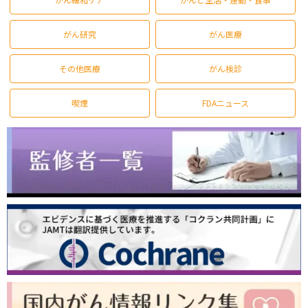
がん研究
がん医療
その他医療
がん検診
喫煙
FDAニュース