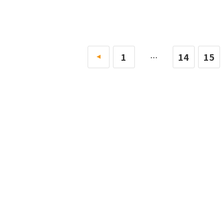
«
1
14
15
…