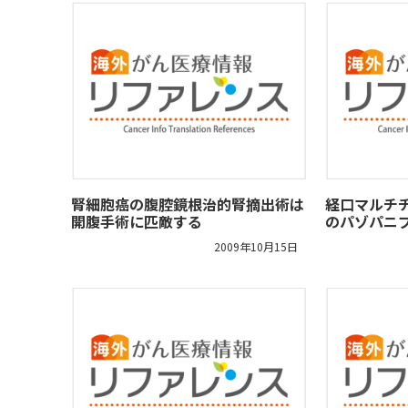
腎細胞癌の腹腔鏡根治的腎摘出術は
経口マルチ
開腹手術に匹敵する
のパゾパニ
2009年10月15日