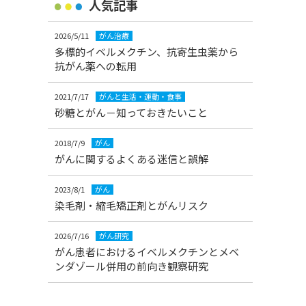
人気記事
2026/5/11
がん治療
多標的イベルメクチン、抗寄生虫薬から
抗がん薬への転用
2021/7/17
がんと生活・運動・食事
砂糖とがん－知っておきたいこと
2018/7/9
がん
がんに関するよくある迷信と誤解
2023/8/1
がん
染毛剤・縮毛矯正剤とがんリスク
2026/7/16
がん研究
がん患者におけるイベルメクチンとメベ
ンダゾール併用の前向き観察研究