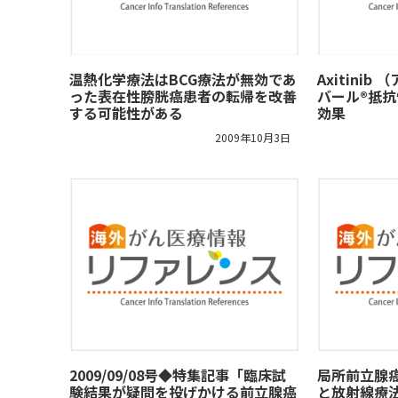
温熱化学療法はBCG療法が無効であ
Axitini
った表在性膀胱癌患者の転帰を改善
バール®抵
する可能性がある
効果
2009年10月3日
2009/09/08号◆特集記事「臨床試
局所前立腺
験結果が疑問を投げかける前立腺癌
と放射線療