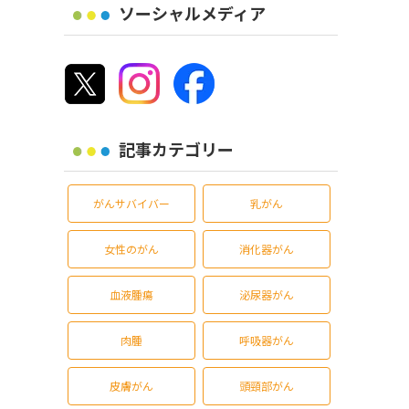
ソーシャルメディア
記事カテゴリー
がんサバイバー
乳がん
女性のがん
消化器がん
血液腫瘍
泌尿器がん
肉腫
呼吸器がん
皮膚がん
頭頸部がん