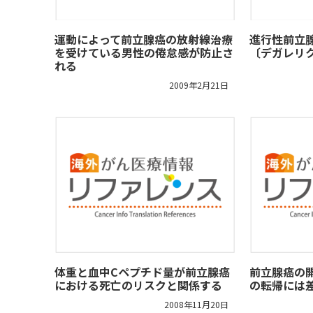
運動によって前立腺癌の放射線治療
進行性前立腺癌
を受けている男性の倦怠感が防止さ
〔デガレリク
れる
2009年2月21日
体重と血中Cペプチド量が前立腺癌
前立腺癌の
における死亡のリスクと関係する
の転帰には
2008年11月20日