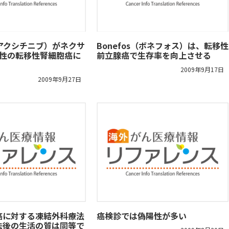
b （アクシチニブ）がネクサ
Bonefos（ボネフォス）は、転移性
抗性の転移性腎細胞癌に
前立腺癌で生存率を向上させる
2009年9月17日
2009年9月27日
癌に対する凍結外科療法
癌検診では偽陽性が多い
法後の生活の質は同等で