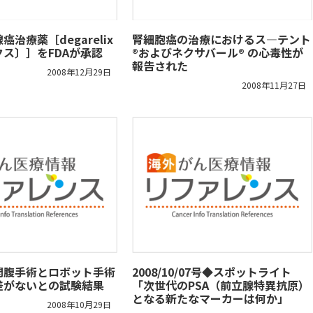
治療薬［degarelix
腎細胞癌の治療におけるス―テント
ス〕］をFDAが承認
®およびネクサバール® の心毒性が
報告された
2008年12月29日
2008年11月27日
開腹手術とロボット手術
2008/10/07号◆スポットライト
差がないとの試験結果
「次世代のPSA（前立腺特異抗原）
となる新たなマーカーは何か」
2008年10月29日