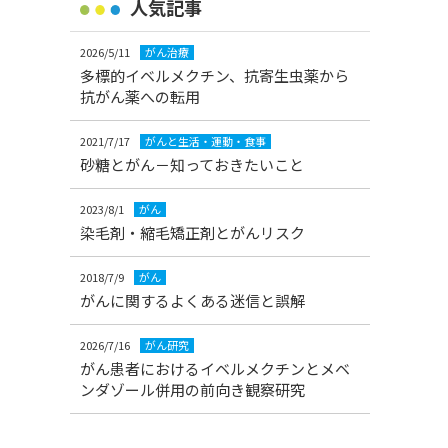
人気記事
2026/5/11
がん治療
多標的イベルメクチン、抗寄生虫薬から
抗がん薬への転用
2021/7/17
がんと生活・運動・食事
砂糖とがん－知っておきたいこと
2023/8/1
がん
染毛剤・縮毛矯正剤とがんリスク
2018/7/9
がん
がんに関するよくある迷信と誤解
2026/7/16
がん研究
がん患者におけるイベルメクチンとメベ
ンダゾール併用の前向き観察研究