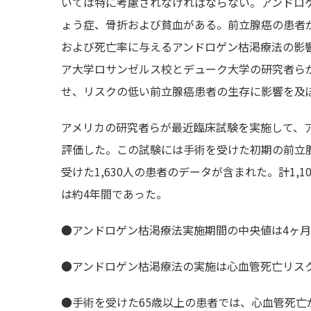
いては特に考慮されなければならない。アンドロ
ょう症、骨折および貧血がある。前立腺癌の患者
および死亡率に与えるアンドロゲン枯渇療法の影
ア大学ロサンゼルス校とデューク大学の研究者ら
せ、リスクの低い前立腺癌患者の生存に影響を及
アメリカの研究者らが最近臨床試験を実施して、
評価した。この試験には手術を受けた初期の前立腺
受けた1,630人の患者のデータが含まれた。計1
は約4年間であった。
●アンドロゲン枯渇療法実施期間の中央値は4ヶ
●アンドロゲン枯渇療法の実施は心血管死亡リス
●手術を受けた65歳以上の患者では、心血管死亡