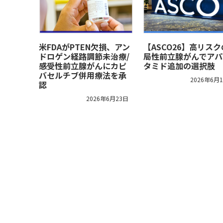
米FDAがPTEN欠損、アン
【ASCO26】高リス
ドロゲン経路調節未治療/
局性前立腺がんでアパ
感受性前立腺がんにカピ
タミド追加の選択肢
バセルチブ併用療法を承
2026年6月
認
2026年6月23日