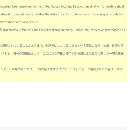
have not been approved by the United States Food and Drug Administration. All readers shoul
eatment discussed herein. Neither the editors nor the publisher accepts any responsibility for t
information contained herein.
nfo Translation References and the content translated by Cancer Info Translation References has
て記載されていることがあります。全読者はここで論じられている薬物の投与、治療、処置を実
いずれも、情報の正確性および、ここにある情報の使用や誤使用による結果に関して一切の責任
情報リファレンス』とは無関係であり、『海外癌医療情報リファレンス』によって翻訳された内容はCancer