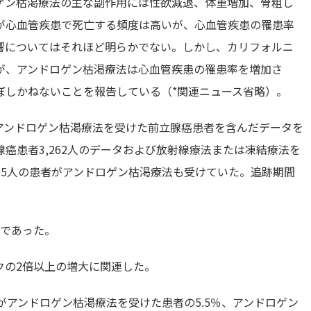
ゲン枯渇療法の主な副作用には性欲減退、体重増加、骨粗し
が心血管疾患で死亡する頻度は高いが、心血管疾患の罹患率
響についてはそれほど明らかでない。しかし、カリフォルニ
が、アンドロゲン枯渇療法は心血管疾患の罹患率を増加さ
ぼしかねないことを報告している（*関連ニュース省略）。
アンドロゲン枯渇療法を受けた前立腺癌患者を含んだデータを
癌患者3,262人のデータおよび放射線療法または凍結療法を
,105人の患者がアンドロゲン枯渇療法も受けていた。追跡期間
月であった。
クの2倍以上の増大に関連した。
がアンドロゲン枯渇療法を受けた患者の5.5％、アンドロゲン