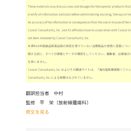
These materials may discuss uses and dosages for therapeutic products that 
d verify all information and data before administering any drug, therapy or tr
he accuracy of the information or consequences from the use or misuse of the 
Cancer Consultants, Inc. and its affiliates have no association with Cancer I
not been reviewed by Cancer Consultants, Inc.
本資料は米国食品医薬品局の承認を受けていない治療製品の使用と投薬につい
施する前に、すべての情報とデータの確認をしてください。編集者、出版者の
を負いません。
Cancer Consultants, Inc.およびその関連サイトは、『海外癌医療
Consultants, Inc.による検閲はなされていません。
翻訳担当者
中村
監修
平 栄（放射線腫瘍科）
原文を見る