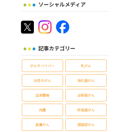
ソーシャルメディア
記事カテゴリー
がんサバイバー
乳がん
女性のがん
消化器がん
血液腫瘍
泌尿器がん
肉腫
呼吸器がん
皮膚がん
頭頸部がん