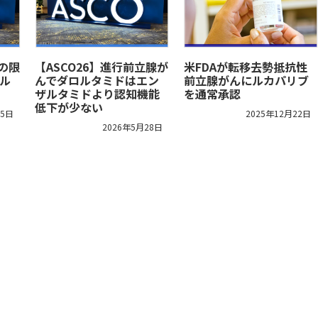
クの限
【ASCO26】進行前立腺が
米FDAが転移去勢抵抗性
ル
んでダロルタミドはエン
前立腺がんにルカパリブ
ザルタミドより認知機能
を通常承認
低下が少ない
15日
2025年12月22日
2026年5月28日