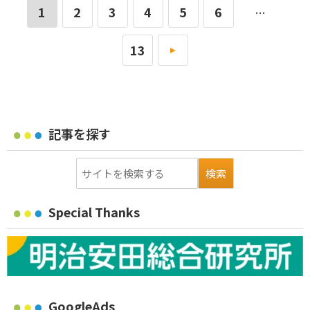
1
2
3
4
5
6
…
13
»
記事を探す
Special Thanks
GoogleAds