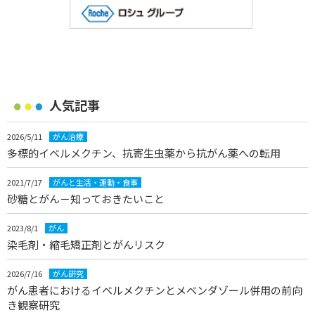
人気記事
2026/5/11
がん治療
多標的イベルメクチン、抗寄生虫薬から抗がん薬への転用
2021/7/17
がんと生活・運動・食事
砂糖とがん－知っておきたいこと
2023/8/1
がん
染毛剤・縮毛矯正剤とがんリスク
2026/7/16
がん研究
がん患者におけるイベルメクチンとメベンダゾール併用の前向
き観察研究