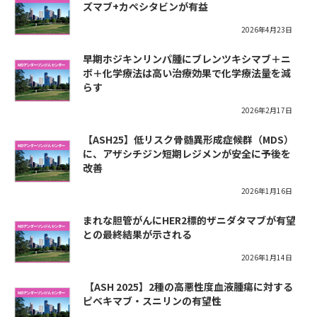
ズマブ+カペシタビンが有益
2026年4月23日
早期ホジキンリンパ腫にブレンツキシマブ＋ニ
ボ＋化学療法は高い治療効果で化学療法量を減
らす
2026年2月17日
【ASH25】低リスク骨髄異形成症候群（MDS）
に、アザシチジン短期レジメンが安全に予後を
改善
2026年1月16日
まれな胆管がんにHER2標的ザニダタマブが有望
との最終結果が示される
2026年1月14日
​【ASH 2025】2種の高悪性度血液腫瘍に対する
ピベキマブ・スニリンの有望性