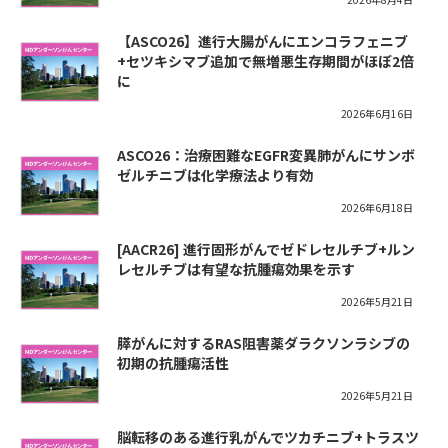
【ASCO26】進行大腸がんにエンコラフェニブ
+セツキシマブ追加で無増悪生存期間がほぼ2倍
に
2026年6月16日
ASCO26：治療困難なEGFR変異肺がんにサンボ
ゼルチニブは化学療法より有効
2026年6月18日
[AACR26] 進行固形がんでゼドレセルチブ+ルン
レセルチブは有望な抗腫瘍効果を示す
2026年5月21日
膵がんに対するRAS阻害薬ダラクソンラシブの
初期の抗腫瘍活性
2026年5月21日
脳転移のある進行乳がんでツカチニブ+トラスツ