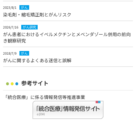
2023/8/1
がん
染毛剤・縮毛矯正剤とがんリスク
2026/7/16
がん研究
がん患者におけるイベルメクチンとメベンダゾール併用の前向
き観察研究
2018/7/9
がん
がんに関するよくある迷信と誤解
参考サイト
「統合医療」に係る情報発信等推進事業