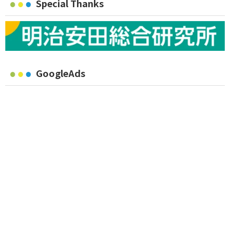
Special Thanks
GoogleAds