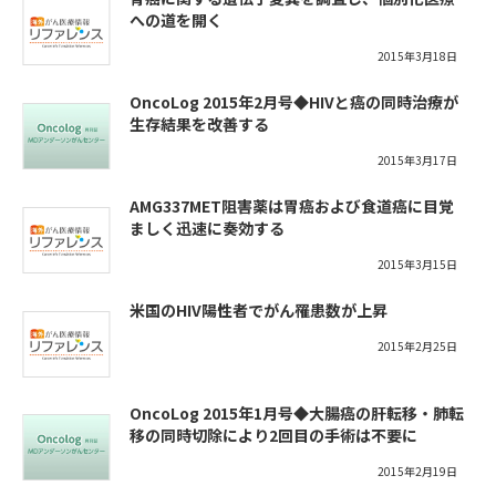
への道を開く
2015年3月18日
OncoLog 2015年2月号◆HIVと癌の同時治療が
生存結果を改善する
2015年3月17日
AMG337MET阻害薬は胃癌および食道癌に目覚
ましく迅速に奏効する
2015年3月15日
米国のHIV陽性者でがん罹患数が上昇
2015年2月25日
OncoLog 2015年1月号◆大腸癌の肝転移・肺転
移の同時切除により2回目の手術は不要に
2015年2月19日