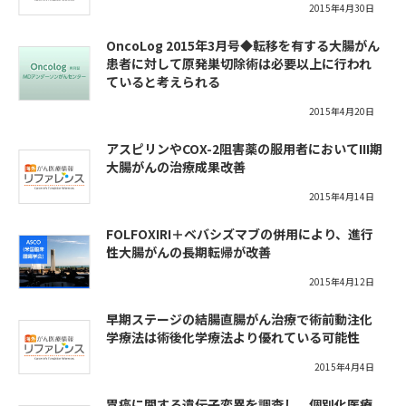
2015年4月30日
OncoLog 2015年3月号◆転移を有する大腸がん
患者に対して原発巣切除術は必要以上に行われ
ていると考えられる
2015年4月20日
アスピリンやCOX-2阻害薬の服用者においてIII期
大腸がんの治療成果改善
2015年4月14日
FOLFOXIRI＋ベバシズマブの併用により、進行
性大腸がんの長期転帰が改善
2015年4月12日
早期ステージの結腸直腸がん治療で術前動注化
学療法は術後化学療法より優れている可能性
2015年4月4日
胃癌に関する遺伝子変異を調査し、個別化医療