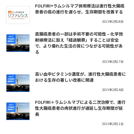
FOLFIRI+ラムシルマブ併用療法は進行性大腸癌
患者の癌の進行を遅らせ、生存期間を改善する
2015年2月18日
直腸癌患者の一部は手術不要の可能性 – 化学放
射線療法に加え「経過観察」することは安全
で、より優れた生活の質につながる可能性があ
る
2015年2月17日
高い血中ビタミンD濃度が、進行性大腸癌患者に
おける生存の著しい改善に関連
2015年2月16日
FOLFIRI＋ラムシルマブによる二次治療で、進行
性大腸癌患者の病状進行が遅延し生存期間が延
長
2015年2月11日