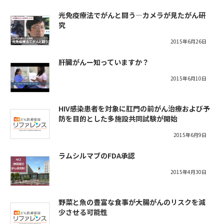
光免疫療法でがんと闘う―カメラが見たがん研
究
2015年6月26日
肝臓がんー知っていますか？
2015年6月10日
HIV感染患者を対象に肛門の前がん治療および予
防を目的とした多施設共同試験が開始
2015年6月9日
ラムシルマブのFDA承認
2015年4月30日
野菜と魚の豊富な食事が大腸がんのリスクを減
少させる可能性