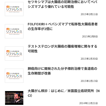
セツキシマブは大腸癌の初期治療においてベバ
シズマブより優れている可能性
2015年2月11日
FOLFOXIRI＋ベバシズマブで転移性大腸癌患者
の生存率が2倍に
2015年2月8日
テストステロンが大腸癌の腫瘍増殖に関与する
可能性
2015年1月30日
肺癌向けに開発された分子標的治療で食道癌の
生存期間が改善
2015年1月13日
大腸がん検診：はじめに／米国国立癌研究所（N
CI）
2014年11月21日