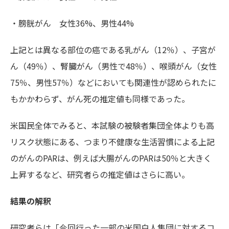
・膀胱がん 女性36%、男性44%
上記とは異なる部位の癌である乳がん（12％）、子宮が
ん（49％）、腎臓がん（男性で48％）、喉頭がん（女性
75％、男性57％）などにおいても関連性が認められたに
もかかわらず、がん死の推定値も同様であった。
米国民全体でみると、本試験の被験者集団全体よりも高
リスク状態にある、つまり不健康な生活習慣による上記
のがんのPARは、例えば大腸がんのPARは50％と大きく
上昇するなど、研究者らの推定値はさらに高い。
結果の解釈
研究者らは「今回行った一部の米国白人集団に対するコ