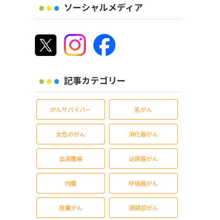
ソーシャルメディア
記事カテゴリー
がんサバイバー
乳がん
女性のがん
消化器がん
血液腫瘍
泌尿器がん
肉腫
呼吸器がん
皮膚がん
頭頸部がん