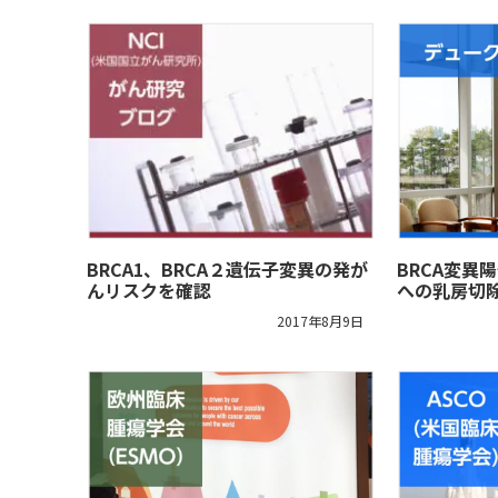
BRCA1、BRCA２遺伝子変異の発が
BRCA変異
んリスクを確認
への乳房切
2017年8月9日