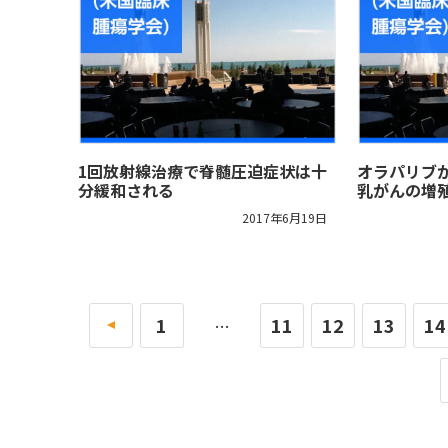
1回放射線治療で脊髄圧迫症状は十
オラパリブが
分緩和される
乳がんの増
2017年6月19日
«
1
11
12
13
14
…