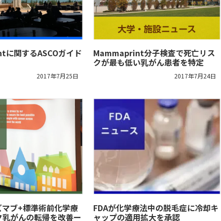
intに関するASCOガイド
Mammaprint分子検査で死亡リス
クが最も低い乳がん患者を特定
2017年7月25日
2017年7月24日
ズマブ+標準術前化学療
FDAが化学療法中の脱毛症に冷却キ
ク乳がんの転帰を改善ー
ャップの適用拡大を承認