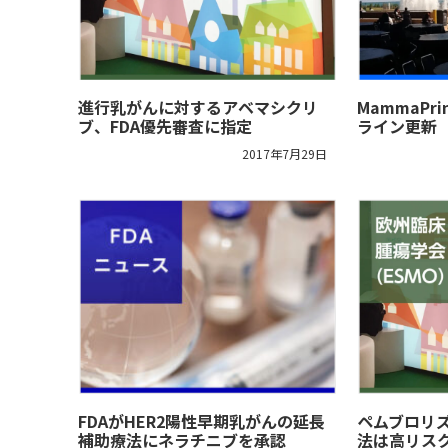
進行乳がんに対するアベマシクリ
MammaPr
ブ、FDA優先審査に指定
ライン更新
2017年7月29日
FDAがHER2陽性早期乳がんの延長
ペムブロリ
補助療法にネラチニブを承認
法は高リス