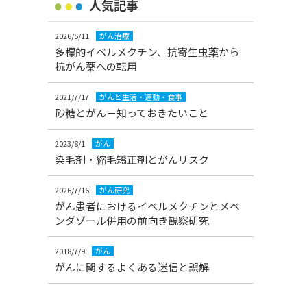
人気記事
2026/5/11
がん治療
多標的イベルメクチン、抗寄生虫薬から
抗がん薬への転用
2021/7/17
がんと生活・運動・食事
砂糖とがん－知っておきたいこと
2023/8/1
がん
染毛剤・縮毛矯正剤とがんリスク
2026/7/16
がん研究
がん患者におけるイベルメクチンとメベ
ンダゾール併用の前向き観察研究
2018/7/9
がん
がんに関するよくある迷信と誤解