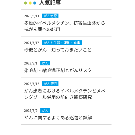
人気記事
2026/5/11
がん治療
多標的イベルメクチン、抗寄生虫薬から
抗がん薬への転用
2021/7/17
がんと生活・運動・食事
砂糖とがん－知っておきたいこと
2023/8/1
がん
染毛剤・縮毛矯正剤とがんリスク
2026/7/16
がん研究
がん患者におけるイベルメクチンとメベ
ンダゾール併用の前向き観察研究
2018/7/9
がん
がんに関するよくある迷信と誤解