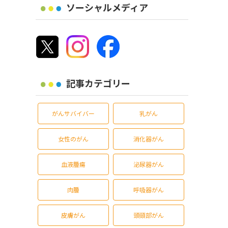
ソーシャルメディア
記事カテゴリー
がんサバイバー
乳がん
女性のがん
消化器がん
血液腫瘍
泌尿器がん
肉腫
呼吸器がん
皮膚がん
頭頸部がん