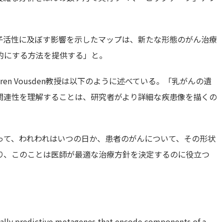
子活性に及ぼす影響を示したマップは、新たな形態のがん治療
的にする方法を提供する」と。
en Vousden教授は以下のように述べている。「乳がんの遺
関連性を理解することは、研究者がより詳細な疾患像を描くの
って、われわれはいつの日か、患者のがんについて、その形状
り、このことは医師が最適な治療方針を決定するのに役立つ
inically predictive metagenes that encode components of a