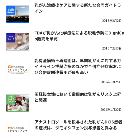
乳がん治療後ケアに関する新たな合同ガイドラ
イン
2016年2月2日
FDAが乳がん化学療法による脱毛予防にDigniCa
p販売を承認
2016年2月3日
乳房全摘術＋再建術は、早期乳がんに対するガ
イドライン推奨治療のなかで合併症発症率およ
び合併症関連費用が最も高い
2016年1月25日
閉経後女性において歯周病は乳がんリスク上昇
と関連
2016年1月20日
アナストロゾールを投与された乳がんDCIS患者
の症状は、タモキシフェン投与患者と異なる