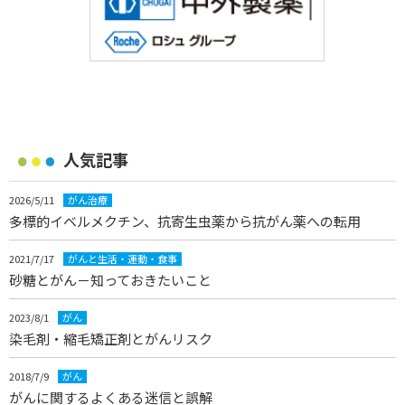
人気記事
2026/5/11
がん治療
多標的イベルメクチン、抗寄生虫薬から抗がん薬への転用
2021/7/17
がんと生活・運動・食事
砂糖とがん－知っておきたいこと
2023/8/1
がん
染毛剤・縮毛矯正剤とがんリスク
2018/7/9
がん
がんに関するよくある迷信と誤解