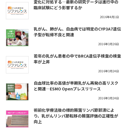
変化に対処する―最新の研究データは進行中の
臨床試験にどう影響するか
2016年4月1日
乳がん、肺がん、白血病では特定のCYP3A7遺伝
子型が転帰不良と関連
2016年3月26日
若年の乳がん患者の中でBRCA遺伝子検査の検査
率が上昇
2016年3月24日
白血球比率の高値が早期乳がん再発の高リスク
と関連―ESMO Openプレスリリース
2016年3月24日
術前化学療法後の標的腋窩リンパ節郭清によ
り、乳がんリンパ節転移の腋窩評価の正確性が
向上