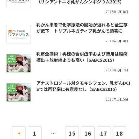
（サンアントニオ乳がんシンポジウム2015）
2016年1月18日
乳がん患者で化学療法の開始が遅れると全生存
が低下―トリプルネガティブ乳がんで顕著に
2016年1月18日
乳房全摘術＋再建の合併症率および費用は腫瘍
摘出＋放射線よりも高い（SABCS2015）
2016年1月17日
アナストロゾール対タモキシフェン、乳がんDCI
Sでは再発率に有意差なし（SABCS2015）
2016年1月15日
«
1
15
16
17
18
…