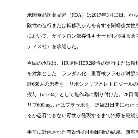
米国食品医薬品局（
FDA
）は
2017
年
3
月
13
日、ホ
陰性の進行または転移乳がんを有する閉経後女性
において、サイクロン依存性キナーゼ
4
／
6
阻害薬
ティス社）を承認した。
今回の承認は、
HR
陽性
HER2
陰性の進行または転
を対象とした、ランダム化二重盲検プラセボ対照
計
668
人の患者を、リボシクリブとレトロゾールの
投与（
n=334）
として無作為に割り付けた。
28
日
リブ
600mg
またはプラセボを、連続
21
日間にわた
るか忍容できない毒性が発現するまで治療を継続
事前に計画された有効性の中間解析の結果、無増