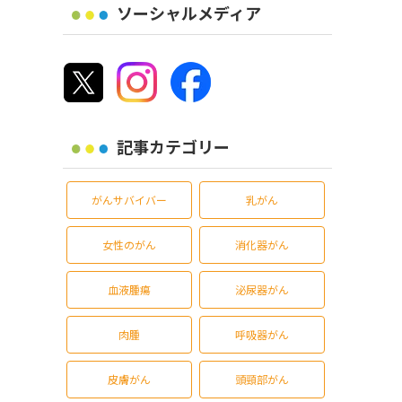
ソーシャルメディア
記事カテゴリー
がんサバイバー
乳がん
女性のがん
消化器がん
血液腫瘍
泌尿器がん
肉腫
呼吸器がん
皮膚がん
頭頸部がん