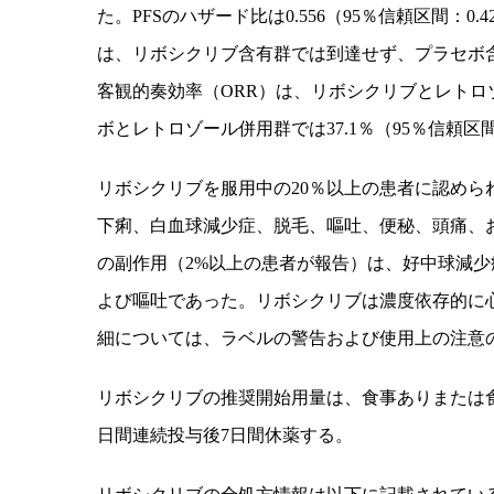
た。
PFS
のハザード比は
0.556
（
95
％信頼区間：
0.4
は、リボシクリブ含有群では到達せず、プラセボ
客観的奏効率（
ORR
）は、リボシクリブとレトロ
ボとレトロゾール併用群では
37.1
％（
95
％信頼区
リボシクリブを服用中の
20
％以上の患者に認めら
下痢、白血球減少症、脱毛、嘔吐、便秘、頭痛、
の副作用（
2%
以上の患者が報告）は、好中球減少
よび嘔吐であった。リボシクリブは濃度依存的に
細については、ラベルの警告および使用上の注意
リボシクリブの推奨開始用量は、食事ありまたは
日間連続投与後
7
日間休薬する。