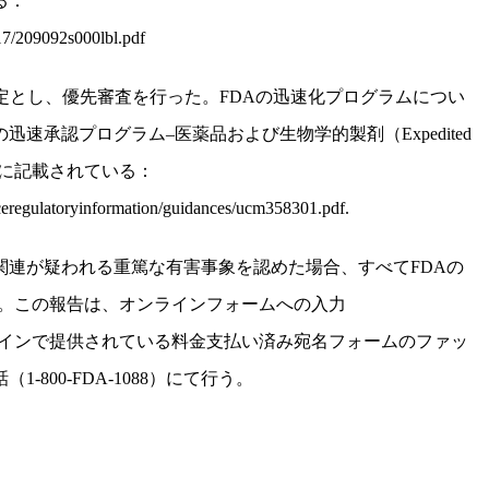
る：
17/209092s000lbl.pdf
定とし、優先審査を行った。
FDA
の迅速化プログラムについ
の迅速承認プログラム
–
医薬品および生物学的製剤（
Expedited
に記載されている：
eregulatoryinformation/guidances/ucm358301.pdf.
関連が疑われる重篤な有害事象を認めた場合、すべて
FDA
の
。この報告は、オンラインフォームへの入力
インで提供されている料金支払い済み宛名フォームのファッ
話（
1-800-FDA-1088
）にて行う。