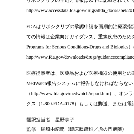
リボシクリブの全処方情報は以下に記載されてい
http://www.accessdata.fda.gov/drugsatfda_docs/label/20
FDA
はリボシクリブの承認申請を画期的治療薬指
ての情報は企業向けガイダンス、重篤疾患のため
Programs for Serious Conditions-Drugs and Biologics
）
http://www.fda.gov/downloads/drugs/guidancecomplianc
医療従事者は、医薬品および医療機器の使用との
MedWatch
報告システムに報告しなければならない
（
http://www.fda.gov/medwatch/report.htm
）、オンラ
クス（
1-800-FDA-0178
）もしくは郵送、または電
翻訳担当者
星野恭子
監修
尾崎由記範（臨床腫瘍科／虎の門病院）