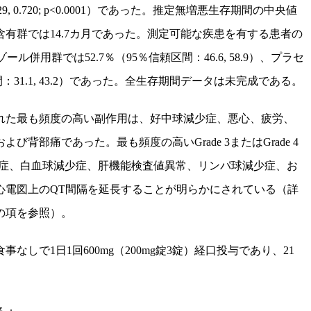
29, 0.720; p<0.0001
）であった。推定無増悪生存期間の中央値
含有群では
14.7
カ月であった。測定可能な疾患を有する患者の
ゾール併用群では
52.7
％（
95
％信頼区間：
46.6, 58.9
）、プラセ
間：
31.1, 43.2
）であった。全生存期間データは未完成である。
れた最も頻度の高い副作用は、好中球減少症、悪心、疲労、
および背部痛であった。最も頻度の高い
Grade 3
または
Grade
4
症、白血球減少症、肝機能検査値異常、リンパ球減少症、お
心電図上の
QT
間隔を延長することが明らかにされている（詳
の項を参照）。
食事なしで
1
日
1
回
600mg
（
200mg
錠
3
錠）経口投与であり、
21