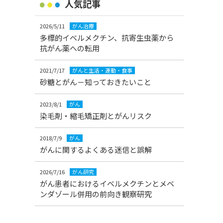
人気記事
2026/5/11
がん治療
多標的イベルメクチン、抗寄生虫薬から
抗がん薬への転用
2021/7/17
がんと生活・運動・食事
砂糖とがん－知っておきたいこと
2023/8/1
がん
染毛剤・縮毛矯正剤とがんリスク
2018/7/9
がん
がんに関するよくある迷信と誤解
2026/7/16
がん研究
がん患者におけるイベルメクチンとメベ
ンダゾール併用の前向き観察研究