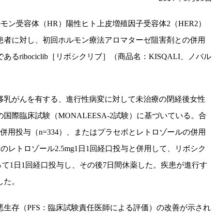
ルモン受容体（
HR
）陽性ヒト上皮増殖因子受容体
2
（
HER2
）
患者に対し、初回ホルモン療法アロマターゼ阻害剤との併用
である
ribociclib
［リボシクリブ］（商品名：
KISQALI
、ノバル
移乳がんを有する、進行性病変に対して未治療の閉経後女性
の国際臨床試験（
MONALEESA-2
試験）に基づいている。合
併用投与（
n=334）
、またはプラセボとレトロゾールの併用
間のレトロゾール
2.5mg1
日
1
回経口投与と併用して、リボシク
って
1
日
1
回経口投与し、その後
7
日間休薬した。疾患が進行す
した。
悪生存（
PFS
：臨床試験責任医師による評価）の改善が示され