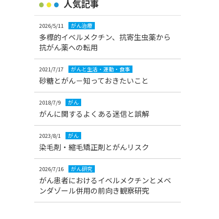
人気記事
2026/5/11
がん治療
多標的イベルメクチン、抗寄生虫薬から
抗がん薬への転用
2021/7/17
がんと生活・運動・食事
砂糖とがん－知っておきたいこと
2018/7/9
がん
がんに関するよくある迷信と誤解
2023/8/1
がん
染毛剤・縮毛矯正剤とがんリスク
2026/7/16
がん研究
がん患者におけるイベルメクチンとメベ
ンダゾール併用の前向き観察研究