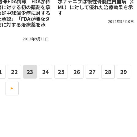
04号◆FDA情報「FDAが稀
ポナチニブは慢性骨髄性白血病（C
瘍に対する初の薬剤を承
ML）に対して優れた治療効果を示
の好中球減少症に対する
す
承認」「FDAが稀なタ
2012年9月10日
病に対する治療薬を承
2012年9月11日
1
22
23
24
25
26
27
28
29
»