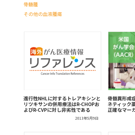
骨髄腫
その他の血液腫瘍
進行性NHLに対するトレアキシンと
骨髄異形成
リツキサンの併用療法はR-CHOPお
ネティック
よびR-CVPに対し非劣性である
正確なマー
2013年5月9日