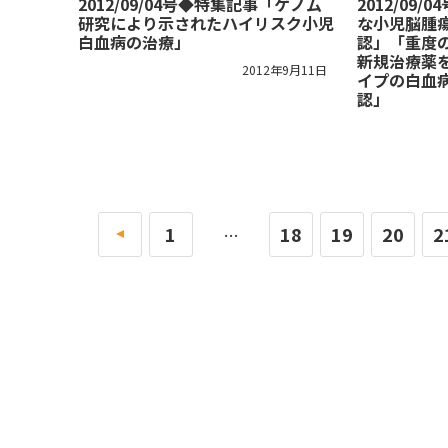
2012/09/04号◆特集記事「ゲノム
2012/09/
研究により示されたハイリスク小児
な小児脳腫
白血病の治療」
認」「重度
新規治療薬を
2012年9月11日
イプの白血
認」
«
1
18
19
20
2
…