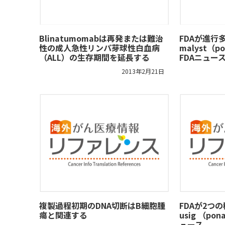
Blinatumomabは再発または難治
FDAが進行
性の成人急性リンパ芽球性白血病
malyst（p
（ALL）の生存期間を延長する
FDAニュー
2013年2月21日
複製過程初期のDNA切断はB細胞腫
FDAが2つ
瘍と関連する
usig （po
ュース