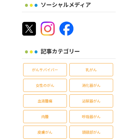
ソーシャルメディア
記事カテゴリー
がんサバイバー
乳がん
女性のがん
消化器がん
血液腫瘍
泌尿器がん
肉腫
呼吸器がん
皮膚がん
頭頸部がん