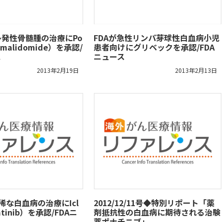
多発性骨髄腫の治療にPo
FDAが急性リンパ芽球性白血病小児
omalidomide）を承認/
患者向けにグリベックを承認/FDA
ス
ニュース
2013年2月19日
2013年2月13日
の稀な白血病の治療にIcl
2012/12/11号◆特別リポート「薬
natinib）を承認/FDAニ
剤抵抗性の白血病に期待される治験
薬ポナチニブ」