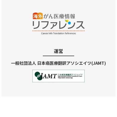
運営
一般社団法人 日本癌医療翻訳アソシエイツ(JAMT)