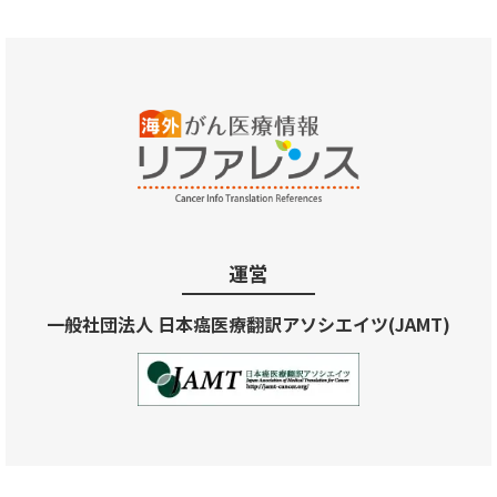
運営
一般社団法人 日本癌医療翻訳アソシエイツ(JAMT)