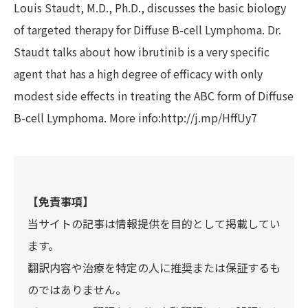
Louis Staudt, M.D., Ph.D., discusses the basic biology
of targeted therapy for Diffuse B-cell Lymphoma. Dr.
Staudt talks about how ibrutinib is a very specific
agent that has a high degree of efficacy with only
modest side effects in treating the ABC form of Diffuse
B-cell Lymphoma. More info:http://j.mp/HffUy7
【免責事項】
当サイトの記事は情報提供を目的として掲載してい
ます。
翻訳内容や治療を特定の人に推奨または保証するも
のではありません。