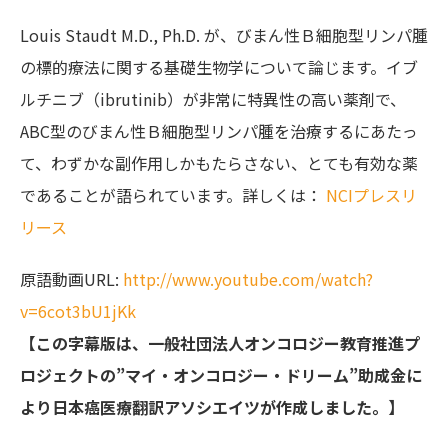
Louis Staudt M.D., Ph.D. が、びまん性Ｂ細胞型リンパ腫
の標的療法に関する基礎生物学について論じます。イブ
ルチニブ（ibrutinib）が非常に特異性の高い薬剤で、
ABC型のびまん性Ｂ細胞­型リンパ腫を治療するにあたっ
て、わずかな副作用しかもたらさない、とても有効な薬
であることが語られています。詳しくは：
NCIプレスリ
リース
原語動画URL:
http://www.youtube.com/watch?
v=6cot3bU1jKk
【この字幕版は、一般社団法人オンコロジー教育推進プ
ロジェクトの”マイ・オンコロジー・ドリーム”助成金に
より日本癌医療翻訳アソシエイツが作成しました。】