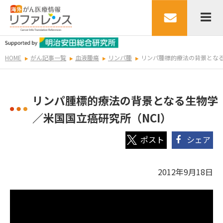
HOME
がん記事一覧
血液腫瘍
リンパ腫
リンパ腫標的療法の背景となる
リンパ腫標的療法の背景となる生物学
／米国国立癌研究所（NCI）
シェア
2012年9月18日