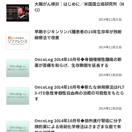
大腸がん検診：はじめに／米国国立癌研究所（N
CI）
2014年11月21日
早期ホジキンリンパ腫患者の10年生存率が放射
線療法で改善
2014年11月21日
OncoLog 2014年10月号◆骨髄増殖性腫瘍の新
薬が苦痛を和らげ、生存期間を延長する
2014年11月20日
OncoLog 2014年10月号◆新たな併用療法はFLT
3-ITD急性骨髄性白血病の治癒の可能性をもたら
す
2014年11月20日
OncoLog 2014年10月号◆局所進行腎癌に分子
標的薬による術前化学療法はさまざまな面で有