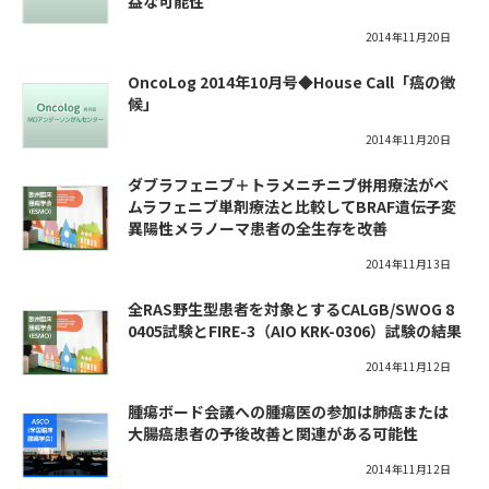
益な可能性
2014年11月20日
OncoLog 2014年10月号◆House Call「癌の徴
候」
2014年11月20日
ダブラフェニブ＋トラメニチニブ併用療法がベ
ムラフェニブ単剤療法と比較してBRAF遺伝子変
異陽性メラノーマ患者の全生存を改善
2014年11月13日
全RAS野生型患者を対象とするCALGB/SWOG 8
0405試験とFIRE-3（AIO KRK-0306）試験の結果
2014年11月12日
腫瘍ボード会議への腫瘍医の参加は肺癌または
大腸癌患者の予後改善と関連がある可能性
2014年11月12日