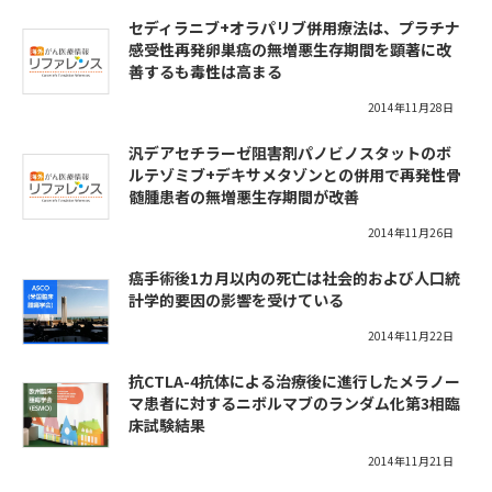
セディラニブ+オラパリブ併用療法は、プラチナ
感受性再発卵巣癌の無増悪生存期間を顕著に改
善するも毒性は高まる
2014年11月28日
汎デアセチラーゼ阻害剤パノビノスタットのボ
ルテゾミブ+デキサメタゾンとの併用で再発性骨
髄腫患者の無増悪生存期間が改善
2014年11月26日
癌手術後1カ月以内の死亡は社会的および人口統
計学的要因の影響を受けている
2014年11月22日
抗CTLA-4抗体による治療後に進行したメラノー
マ患者に対するニボルマブのランダム化第3相臨
床試験結果
2014年11月21日