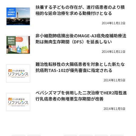
扶養する子どもの存在が、進行癌患者のより積
極的な延命治療を求める動機付けとなる
2014年11月12日
非小細胞肺癌摘出後のMAGE-A3癌免疫補助療法
剤は無病生存期間（DFS）を延長しない
2014年11月11日
難治性転移性の大腸癌患者を対象とした新たな
抗癌剤TAS-102が優先審査に指定される
2014年11月5日
ベバシズマブを併用した二次治療でHER2陰性進
行乳癌患者の無増悪生存期間が改善
2014年11月5日