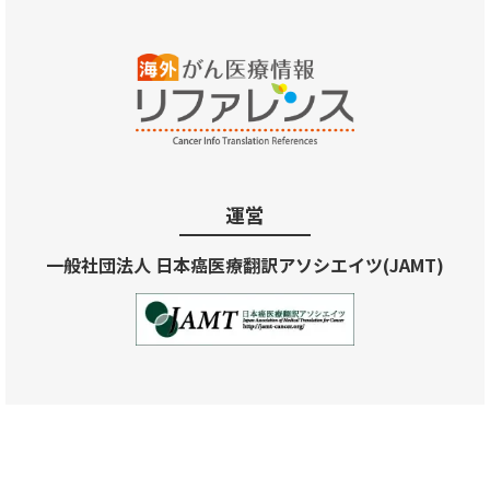
運営
一般社団法人 日本癌医療翻訳アソシエイツ(JAMT)