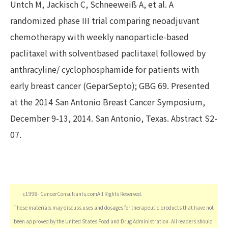
Untch M, Jackisch C, Schneeweiß A, et al. A
randomized phase III trial comparing neoadjuvant
chemotherapy with weekly nanoparticle-based
paclitaxel with solventbased paclitaxel followed by
anthracyline/ cyclophosphamide for patients with
early breast cancer (GeparSepto); GBG 69. Presented
at the 2014 San Antonio Breast Cancer Symposium,
December 9-13, 2014. San Antonio, Texas. Abstract S2-
07.
c1998- CancerConsultants.comAll Rights Reserved.
These materials may discuss uses and dosages for therapeutic products that have not
been approved by the United States Food and Drug Administration. All readers should