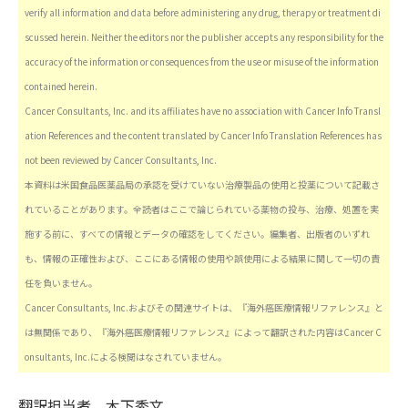
verify all information and data before administering any drug, therapy or treatment di
scussed herein. Neither the editors nor the publisher accepts any responsibility for the
accuracy of the information or consequences from the use or misuse of the information
contained herein.
Cancer Consultants, Inc. and its affiliates have no association with Cancer Info Transl
ation References and the content translated by Cancer Info Translation References has
not been reviewed by Cancer Consultants, Inc.
本資料は米国食品医薬品局の承認を受けていない治療製品の使用と投薬について記載さ
れていることがあります。全読者はここで論じられている薬物の投与、治療、処置を実
施する前に、すべての情報とデータの確認をしてください。編集者、出版者のいずれ
も、情報の正確性および、ここにある情報の使用や誤使用による結果に関して一切の責
任を負いません。
Cancer Consultants, Inc.およびその関連サイトは、『海外癌医療情報リファレンス』と
は無関係であり、『海外癌医療情報リファレンス』によって翻訳された内容はCancer C
onsultants, Inc.による検閲はなされていません。
翻訳担当者
木下秀文