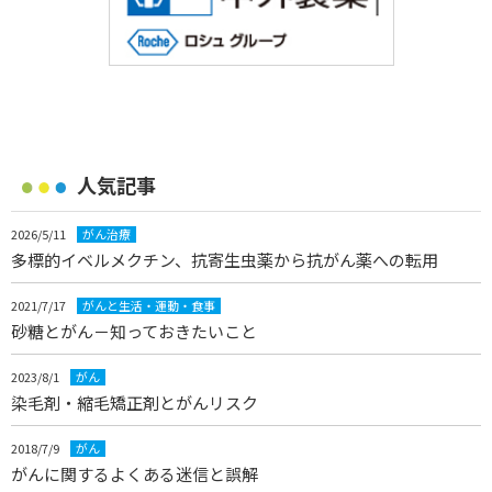
人気記事
2026/5/11
がん治療
多標的イベルメクチン、抗寄生虫薬から抗がん薬への転用
2021/7/17
がんと生活・運動・食事
砂糖とがん－知っておきたいこと
2023/8/1
がん
染毛剤・縮毛矯正剤とがんリスク
2018/7/9
がん
がんに関するよくある迷信と誤解