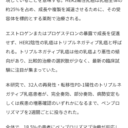
現していることを意味する。HER2陽性乳癌は乳癌全体の
約25％を占め、成長や複製を減速させるために、その受
容体を標的とする薬剤で治療される。
エストロゲンまたはプロゲステロンの暴露で成長を促進
せず、HER2陰性の乳癌はトリプルネガティブ乳癌と呼ば
れる。トリプルネガティブ乳癌は他の乳癌より悪性の傾
向があり、比較的治療の選択肢が少なく、最新の臨床試
験に注目が集まっていた。
本研究で、32人の再発性・転移性PD-1陽性のトリプルネ
ガティブ乳癌患者が、完全奏効、部分奏効、病勢安定も
しくは疾患の増悪確認のいずれかになるまで、ペンブロ
リズマブを2週間ごとに投与された。
全体で、18.5％の患者にペンブロリズマブ治療が反応し