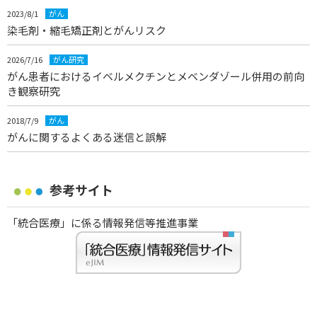
2023/8/1
がん
染毛剤・縮毛矯正剤とがんリスク
2026/7/16
がん研究
がん患者におけるイベルメクチンとメベンダゾール併用の前向
き観察研究
2018/7/9
がん
がんに関するよくある迷信と誤解
参考サイト
「統合医療」に係る情報発信等推進事業