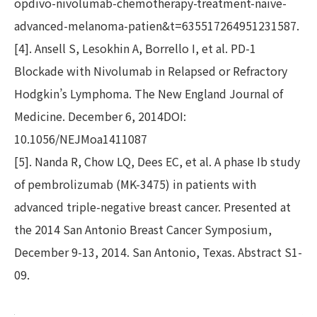
opdivo-nivolumab-chemotherapy-treatment-naive-
advanced-melanoma-patien&t=635517264951231587.
[4]. Ansell S, Lesokhin A, Borrello I, et al. PD-1
Blockade with Nivolumab in Relapsed or Refractory
Hodgkin’s Lymphoma. The New England Journal of
Medicine. December 6, 2014DOI:
10.1056/NEJMoa1411087
[5]. Nanda R, Chow LQ, Dees EC, et al. A phase Ib study
of pembrolizumab (MK-3475) in patients with
advanced triple-negative breast cancer. Presented at
the 2014 San Antonio Breast Cancer Symposium,
December 9-13, 2014. San Antonio, Texas. Abstract S1-
09.