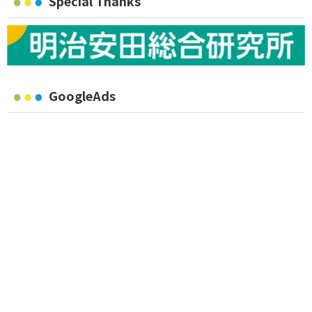
Special Thanks
GoogleAds