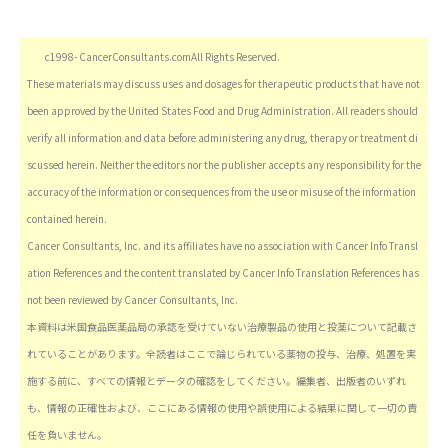
c1998- CancerConsultants.comAll Rights Reserved.
These materials may discuss uses and dosages for therapeutic products that have not
been approved by the United States Food and Drug Administration. All readers should
verify all information and data before administering any drug, therapy or treatment di
scussed herein. Neither the editors nor the publisher accepts any responsibility for the
accuracy of the information or consequences from the use or misuse of the information
contained herein.
Cancer Consultants, Inc. and its affiliates have no association with Cancer Info Transl
ation References and the content translated by Cancer Info Translation References has
not been reviewed by Cancer Consultants, Inc.
本資料は米国食品医薬品局の承認を受けていない治療製品の使用と投薬について記載さ
れていることがあります。全読者はここで論じられている薬物の投与、治療、処置を実
施する前に、すべての情報とデータの確認をしてください。編集者、出版者のいずれ
も、情報の正確性および、ここにある情報の使用や誤使用による結果に関して一切の責
任を負いません。