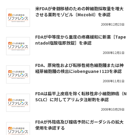
米FDAが骨髄移植のための幹細胞採取量を増大
させる薬剤モゾビル〔Mozobil〕を承認
2008年12月23日
FDAが中等度から重度の疼痛緩和に新薬［Tape
ntadol塩酸塩即放錠］を承認
2008年12月1日
FDA、原発性および転移性褐色細胞腫または神
経芽細胞腫の検出にiobenguane I 123を承認
2008年11月1日
FDAは扁平上皮癌を除く転移性非小細胞肺癌（N
SCLC）に対してアリムタ注射剤を承認
2008年10月29日
FDAが外陰癌及び膣癌予防にガーダシルの拡大
使用を承認する