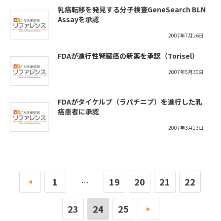
乳癌転移を発見する分子検査GeneSearch BLN
Assayを承認
2007年7月16日
FDAが進行性腎臓癌の新薬を承認（Torisel）
2007年5月30日
FDAがタイケルブ（ラパチニブ）を進行した乳
癌患者に承認
2007年3月13日
«
1
19
20
21
22
…
23
24
25
»