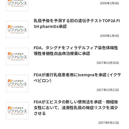
2008年2月6日
乳癌予後を予測する初の遺伝子テストTOP2A FI
SH pharmDx承認
2008年1月4日
FDA、タシグナをフィラデルフィア染色体陽性
慢性骨髄性白血病治療薬に承認
2007年10月30日
FDAが進行乳癌患者用にIxempraを承認 (イクサ
ベピロン）
2007年10月22日
FDAがエビスタの新しい使用法を承認―閉経後
女性において、浸潤性乳癌の発症リスクを減少
させる
2007年9月15日