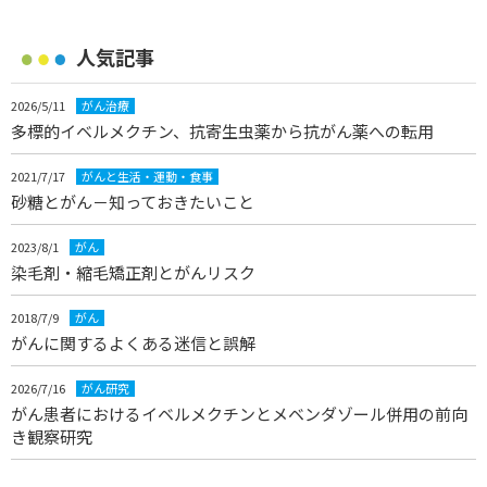
人気記事
2026/5/11
がん治療
多標的イベルメクチン、抗寄生虫薬から抗がん薬への転用
2021/7/17
がんと生活・運動・食事
砂糖とがん－知っておきたいこと
2023/8/1
がん
染毛剤・縮毛矯正剤とがんリスク
2018/7/9
がん
がんに関するよくある迷信と誤解
2026/7/16
がん研究
がん患者におけるイベルメクチンとメベンダゾール併用の前向
き観察研究