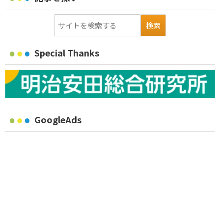
Special Thanks
GoogleAds