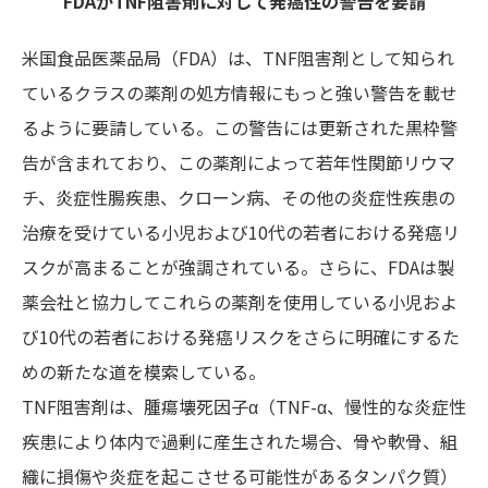
FDAがTNF阻害剤に対して発癌性の警告を要請
米国食品医薬品局（FDA）は、TNF阻害剤として知られ
ているクラスの薬剤の処方情報にもっと強い警告を載せ
るように要請している。この警告には更新された黒枠警
告が含まれており、この薬剤によって若年性関節リウマ
チ、炎症性腸疾患、クローン病、その他の炎症性疾患の
治療を受けている小児および10代の若者における発癌リ
スクが高まることが強調されている。さらに、FDAは製
薬会社と協力してこれらの薬剤を使用している小児およ
び10代の若者における発癌リスクをさらに明確にするた
めの新たな道を模索している。
TNF阻害剤は、腫瘍壊死因子α（TNF-α、慢性的な炎症性
疾患により体内で過剰に産生された場合、骨や軟骨、組
織に損傷や炎症を起こさせる可能性があるタンパク質）