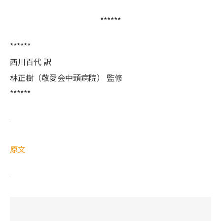
******
******
西川百代 訳
林正樹（敬愛会中頭病院） 監修
******
原文