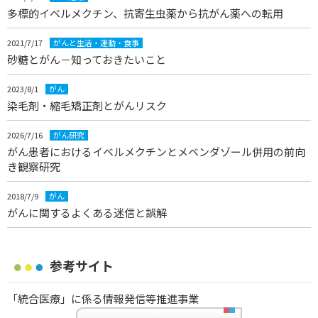
多標的イベルメクチン、抗寄生虫薬から抗がん薬への転用
2021/7/17
がんと生活・運動・食事
砂糖とがん－知っておきたいこと
2023/8/1
がん
染毛剤・縮毛矯正剤とがんリスク
2026/7/16
がん研究
がん患者におけるイベルメクチンとメベンダゾール併用の前向
き観察研究
2018/7/9
がん
がんに関するよくある迷信と誤解
参考サイト
「統合医療」に係る情報発信等推進事業