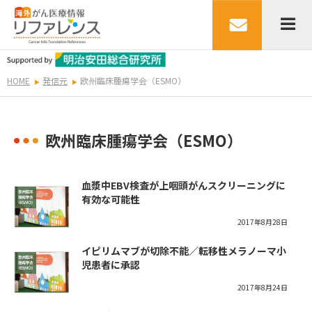
HOME
発信元
欧州臨床腫瘍学会（ESMO）
欧州臨床腫瘍学会（ESMO）
血漿中EBV検査が上咽頭がんスクリーニングに
有効な可能性
2017年8月28日
イピリムマブが切除不能／転移性メラノーマ小
児患者に承認
2017年8月24日