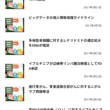
2017年3月17日
ビッグデータの個人情報保護ガイドライン
2017年3月7日
多発性骨髄腫に対するレナリドミドの適応拡大
をEMAが推奨
2017年2月27日
イブルチニブが辺縁帯リンパ腫治療薬としてFD
A承認
2017年2月21日
進行胃がん、胃食道接合部がんに対するニボル
マブ救援療法
2017年2月14日
英NICEが白血病（ CLL） に対するイブルチニブ