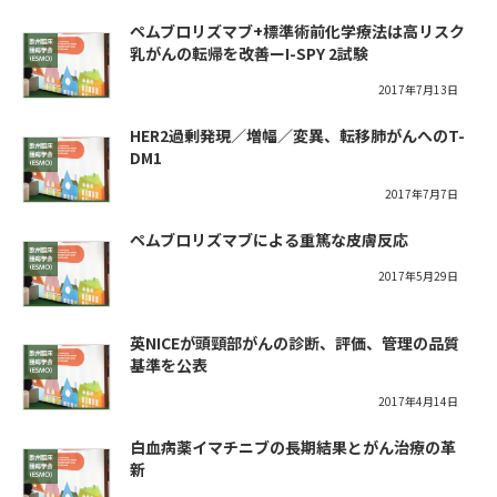
ペムブロリズマブ+標準術前化学療法は高リスク
乳がんの転帰を改善ーI-SPY 2試験
2017年7月13日
HER2過剰発現／増幅／変異、転移肺がんへのT-
DM1
2017年7月7日
ペムブロリズマブによる重篤な皮膚反応
2017年5月29日
英NICEが頭頸部がんの診断、評価、管理の品質
基準を公表
2017年4月14日
白血病薬イマチニブの長期結果とがん治療の革
新