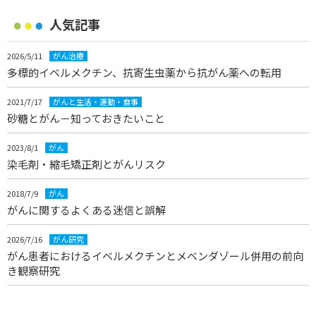
人気記事
2026/5/11
がん治療
多標的イベルメクチン、抗寄生虫薬から抗がん薬への転用
2021/7/17
がんと生活・運動・食事
砂糖とがん－知っておきたいこと
2023/8/1
がん
染毛剤・縮毛矯正剤とがんリスク
2018/7/9
がん
がんに関するよくある迷信と誤解
2026/7/16
がん研究
がん患者におけるイベルメクチンとメベンダゾール併用の前向
き観察研究