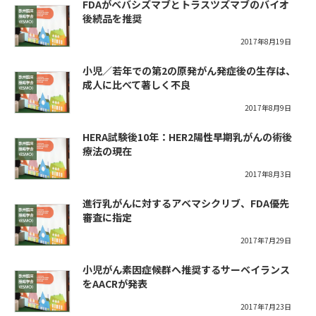
FDAがベバシズマブとトラスツズマブのバイオ
後続品を推奨
2017年8月19日
小児／若年での第2の原発がん発症後の生存は、
成人に比べて著しく不良
2017年8月9日
HERA試験後10年：HER2陽性早期乳がんの術後
療法の現在
2017年8月3日
進行乳がんに対するアベマシクリブ、FDA優先
審査に指定
2017年7月29日
小児がん素因症候群へ推奨するサーベイランス
をAACRが発表
2017年7月23日