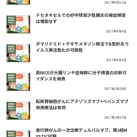
2017年4月11日
ドセタキセルでの好中球減少性腸炎の発症頻度
は増加せず
2017年4月4日
ポマリドミド＋デキサメタゾン療法でB型肝炎ウ
イルス再活性化の可能性
2017年4月3日
英NICEが大腸リンチ症候群に分子検査の診断ガ
イダンスを発表
2017年3月29日
転移腎細胞がんにアテゾリズマブ+ベバシズマブ
併用療法は有効
2017年3月27日
進行肺がんの一次治療デュルバルマブ、第3相M
YSTIC試験