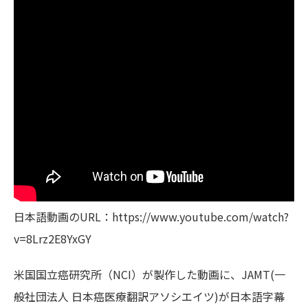
日本語動画のURL：https://www.youtube.com/watch?
v=8Lrz2E8YxGY
米国国立癌研究所（NCI）が製作した動画に、JAMT(一
般社団法人 日本癌医療翻訳アソシエイツ)が日本語字幕