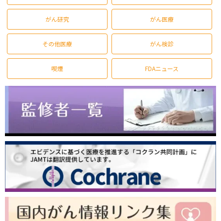
がん研究
がん医療
その他医療
がん検診
喫煙
FDAニュース