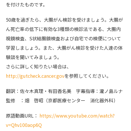
を付けたものです。
50歳を過ぎたら、大腸がん検診を受けましょう。大腸が
ん死亡率の低下に有効な3種類­の検診法である、大腸内
視鏡検査、S状結腸鏡検査および自宅での検便について
学習しま­しょう。また、大腸がん検診を受けた人達の体
験談を聞いてみましょう。
さらに詳しく知りたい場合は、
http://gutcheck.cancer.gov
を参照してください。
翻訳：佐々木真理・有田香名美 字幕指導：瀧ノ島ルナ
監修 ：畑 啓昭（京都医療センター 消化器外科）
原語動画URL：
https://www.youtube.com/watch?
v=Qhv100aop6Q