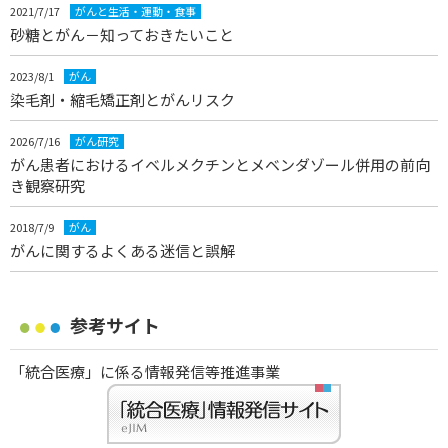
2021/7/17
がんと生活・運動・食事
砂糖とがん－知っておきたいこと
2023/8/1
がん
染毛剤・縮毛矯正剤とがんリスク
2026/7/16
がん研究
がん患者におけるイベルメクチンとメベンダゾール併用の前向
き観察研究
2018/7/9
がん
がんに関するよくある迷信と誤解
参考サイト
「統合医療」に係る情報発信等推進事業