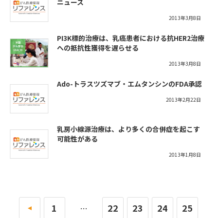
ニュース
2013年3月8日
PI3K標的治療は、乳癌患者における抗HER2治療
への抵抗性獲得を遅らせる
2013年3月8日
Ado-トラスツズマブ・エムタンシンのFDA承認
2013年2月22日
乳房小線源治療は、より多くの合併症を起こす
可能性がある
2013年1月8日
«
1
22
23
24
25
…