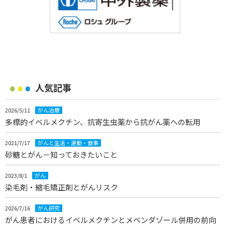
人気記事
2026/5/11
がん治療
多標的イベルメクチン、抗寄生虫薬から抗がん薬への転用
2021/7/17
がんと生活・運動・食事
砂糖とがん－知っておきたいこと
2023/8/1
がん
染毛剤・縮毛矯正剤とがんリスク
2026/7/16
がん研究
がん患者におけるイベルメクチンとメベンダゾール併用の前向