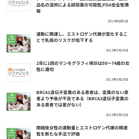
品名の混同による誤投薬の可能性/FDA安全性情
報
2013年6月1日
運動に関連し、エストロゲン代謝が変化するこ
とで乳癌のリスクが低下する
2013年5月24日
2年に1回のマンモグラフィ検診は50～74歳の女
性に適切
2013年5月19日
BRCA1遺伝子変異のある患者は、変異のない患
者より予後が不良である（BRCA2遺伝子変異の
ある患者では差がない）
2013年5月10日
閉経後女性の運動量とエストロゲン代謝の関連
性を新たな手法で評価