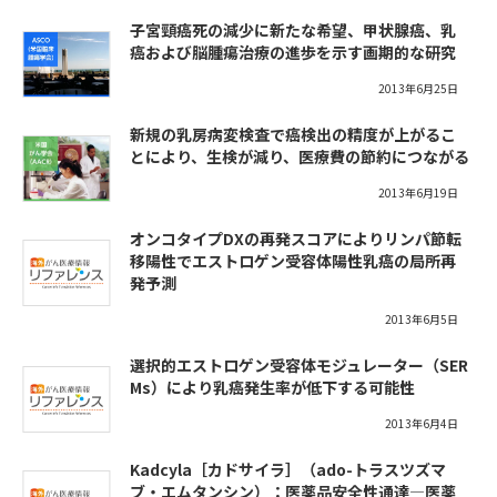
子宮頸癌死の減少に新たな希望、甲状腺癌、乳
癌および脳腫瘍治療の進歩を示す画期的な研究
2013年6月25日
新規の乳房病変検査で癌検出の精度が上がるこ
とにより、生検が減り、医療費の節約につながる
2013年6月19日
オンコタイプDXの再発スコアによりリンパ節転
移陽性でエストロゲン受容体陽性乳癌の局所再
発予測
2013年6月5日
選択的エストロゲン受容体モジュレーター（SER
Ms）により乳癌発生率が低下する可能性
2013年6月4日
Kadcyla［カドサイラ］（ado-トラスツズマ
ブ・エムタンシン）：医薬品安全性通達—医薬