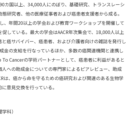
90カ国以上、34,000人にのぼり、基礎研究、トランスレーシ
動態研究者、他の医療従事者および癌患者支援者から成る。
集し、年間20以上の学会および教育ワークショップを開催して
している。最大の学会はAACR年次集会で、18,000人以上
8誌と癌サバイバー、癌患者、および介護者向けの雑誌を発行し
助成金の支給を行なっているほか、多数の癌関連機関と連携し
p To Cancerの学術パートナーとして、癌患者に利益があると
個人への助成金についての専門家によるピアレビュー、助成
CRは、癌から命を守るための癌研究および関連のある生物学
的に意見交換を行っている。
理学科）