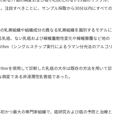
た。注目すべきことに、サンプル採取から30分以内にすべての
イプの乳房組織や組織成分の異なる乳房組織を識別するモデルに
る乳癌、ない乳癌および線維嚢胞性変化や線維腺腫など他の
n algorithm（シングルステップ実行によるラマン分光法のアルゴリ
n algorithmを使用して診断した乳癌の大半は既存の方法を用いて診
な病変である非浸潤性乳管癌であった。
世界初かつ最大の専門家組織で、癌研究および癌の予防と治療と