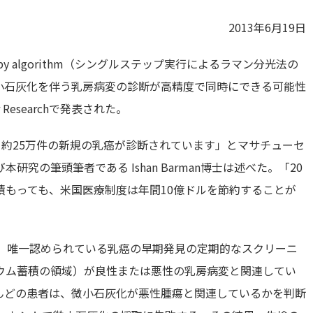
2013年6月19日
roscopy algorithm（シングルステップ実行によるラマン分光法の
小石灰化を伴う乳房病変の診断が高精度で同時にできる可能性
Researchで発表された。
、約25万件の新規の乳癌が診断されています」とマサチューセ
究の筆頭筆者である Ishan Barman博士は述べた。「20
積もっても、米国医療制度は年間10億ドルを節約することが
現在、唯一認められている乳癌の早期発見の定期的なスクリーニ
ウム蓄積の領域）が良性または悪性の乳房病変と関連してい
んどの患者は、微小石灰化が悪性腫瘍と関連しているかを判断