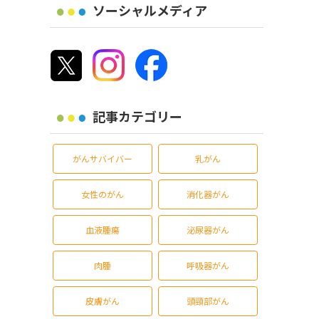
ソーシャルメディア
記事カテゴリー
がんサバイバー
乳がん
女性のがん
消化器がん
血液腫瘍
泌尿器がん
肉腫
呼吸器がん
皮膚がん
頭頸部がん