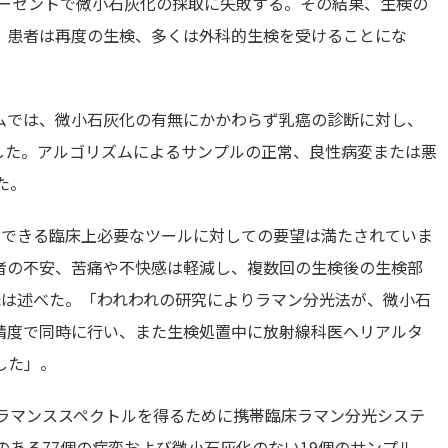
パーセントで微小石灰化の採取に失敗する。その結果、生検の
、患者は再度の生検、多くは外科的生検を受けることにな
ムでは、微小石灰化の有無にかかわらず乳癌の診断に対し、
示した。アルゴリズムによるサンプルの正常、良性病変または悪
た。
ができる臨床上必要なツールに対しての要望は満たされていま
者の不安、苦痛や不快感は軽減し、複数回の生検後の生検部
n氏は述べた。「われわれの研究によりラマン分光法が、微小石
精度で同時に行い、また生検処置中に放射線科医へリアルタ
した」。
のラマンススペクトルを得るために携帯臨床ラマン分光システ
のある77個の病変および微小石灰化のない19個のサンプル、