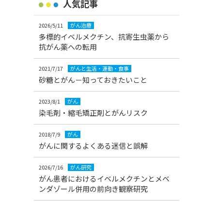
人気記事
2026/5/11
がん治療
多標的イベルメクチン、抗寄生虫薬から
抗がん薬への転用
2021/7/17
がんと生活・運動・食事
砂糖とがん－知っておきたいこと
2023/8/1
がん
染毛剤・縮毛矯正剤とがんリスク
2018/7/9
がん
がんに関するよくある迷信と誤解
2026/7/16
がん研究
がん患者におけるイベルメクチンとメベ
ンダゾール併用の前向き観察研究