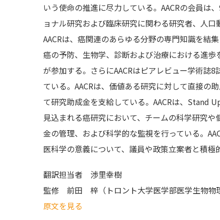
いう使命の推進に尽力している。AACRの会員は、
ョナル研究および臨床研究に関わる研究者、人口
AACRは、癌関連のあらゆる分野の専門知識を結
癌の予防、生物学、診断および治療における進歩を促
が参加する。さらにAACRはピアレビュー学術誌
ている。AACRは、価値ある研究に対して直接の
て研究助成金を支給している。AACRは、Stand U
見込まれる癌研究において、チームの科学研究や
金の管理、および科学的な監視を行っている。AA
医科学の意義について、議員や政策立案者と積極
翻訳担当者
渉里幸樹
監修
前田 梓（トロント大学医学部医学生物物
原文を見る