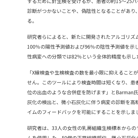
するために針生検を受けるが、患者の約15〜25
診断がつかないことや、偽陰性となることがあり
る。
研究者らによると、新たに開発されたアルゴリズ
100％の陽性予測値および96％の陰性予測値を
性病変への分類では82％という全体的精度も示し
「X線検査や生検検査の数を最小限に抑えること
せん。このツールにより検査時間は短くなり、患
位の出血のような合併症を防げます」とBarma
灰化の検出と、微小石灰化に伴う病変の診断を高
イムのフィードバックを可能にすることを示しま
研究者は、33人の女性の乳房組織生検標本から
ムを使用した。50個の正常組織部位、微小石灰化