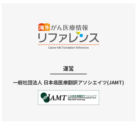
運営
一般社団法人 日本癌医療翻訳アソシエイツ(JAMT)