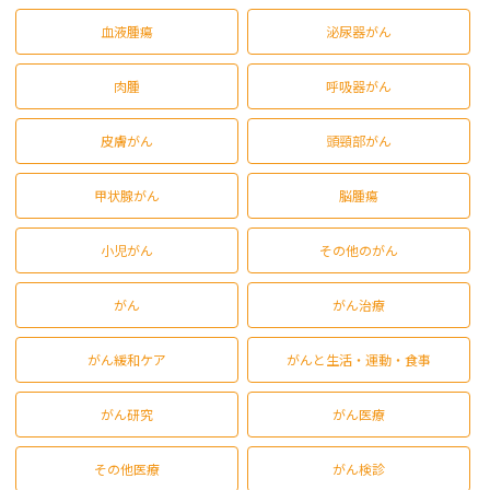
血液腫瘍
泌尿器がん
肉腫
呼吸器がん
皮膚がん
頭頸部がん
甲状腺がん
脳腫瘍
小児がん
その他のがん
がん
がん治療
がん緩和ケア
がんと生活・運動・食事
がん研究
がん医療
その他医療
がん検診