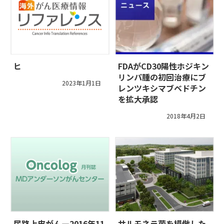
ヒ
FDAがCD30陽性ホジキン
リンパ腫の初回治療にブ
2023年1月1日
レンツキシマブベドチン
を拡大承認
2018年4月2日
尿路上皮がん―2016年11
サルモネラ菌を模倣した