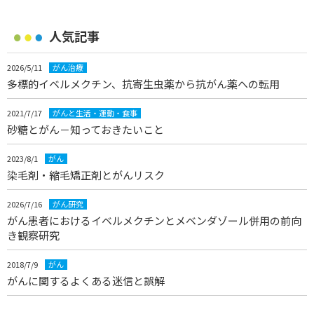
人気記事
2026/5/11
がん治療
多標的イベルメクチン、抗寄生虫薬から抗がん薬への転用
2021/7/17
がんと生活・運動・食事
砂糖とがん－知っておきたいこと
2023/8/1
がん
染毛剤・縮毛矯正剤とがんリスク
2026/7/16
がん研究
がん患者におけるイベルメクチンとメベンダゾール併用の前向
き観察研究
2018/7/9
がん
がんに関するよくある迷信と誤解