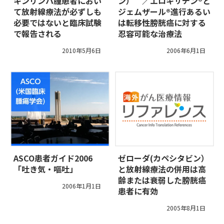
キンリンパ腫患者におい
ン） ／エロキサチン®と
て放射線療法が必ずしも
ジェムザール®進行あるい
必要ではないと臨床試験
は転移性膀胱癌に対する
で報告される
忍容可能な治療法
2010年5月6日
2006年6月1日
ASCO患者ガイド2006
ゼローダ(カペシタビン）
「吐き気・嘔吐」
と放射線療法の併用は高
齢または衰弱した膀胱癌
2006年1月1日
患者に有効
2005年8月1日