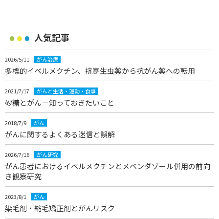
人気記事
2026/5/11
がん治療
多標的イベルメクチン、抗寄生虫薬から抗がん薬への転用
2021/7/17
がんと生活・運動・食事
砂糖とがん－知っておきたいこと
2018/7/9
がん
がんに関するよくある迷信と誤解
2026/7/16
がん研究
がん患者におけるイベルメクチンとメベンダゾール併用の前向
き観察研究
2023/8/1
がん
染毛剤・縮毛矯正剤とがんリスク