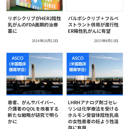
リボシクリブがHER2陰性
パルボシクリブ＋フルベ
乳がんのFDA画期的治療
ストラント併用が進行性
薬に
ER陽性乳がんに有望
2016年10月12日
2015年6月13日
患者、がんサバイバー、
LHRHアナログ剤ゴセレ
介護者のQOLを改善する
リンは化学療法を受ける
新たな戦略が研究で明ら
ホルモン受容体陰性乳癌
かに
の女性患者の妊よう性温
存に有用