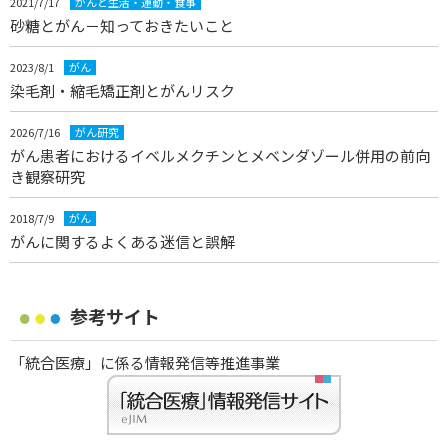
2021/7/17
がんと生活・運動・食事
砂糖とがん－知っておきたいこと
2023/8/1
がん
染毛剤・縮毛矯正剤とがんリスク
2026/7/16
がん研究
がん患者におけるイベルメクチンとメベンダゾール併用の前向
き観察研究
2018/7/9
がん
がんに関するよくある迷信と誤解
参考サイト
「統合医療」に係る情報発信等推進事業