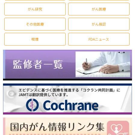
がん研究
がん医療
その他医療
がん検診
喫煙
FDAニュース