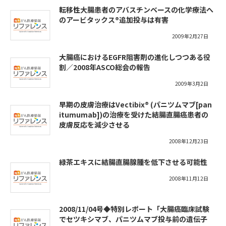
転移性大腸患者のアバスチンベースの化学療法へ
のアービタックス®追加投与は有害
2009年2月27日
大腸癌におけるEGFR阻害剤の進化しつつある役
割／2008年ASCO総会の報告
2009年3月2日
早期の皮膚治療はVectibix® (パニツムマブ[pan
itumumab])の治療を受けた結腸直腸癌患者の
皮膚反応を減少させる
2008年12月23日
緑茶エキスに結腸直腸腺腫を低下させる可能性
2008年11月12日
2008/11/04号◆特別レポート「大腸癌臨床試験
でセツキシマブ、パニツムマブ投与前の遺伝子