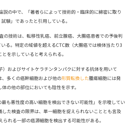
Hayes氏は論説の中で、「著者らによって技術的・臨床的に綿密に取り
）試験」であったと引用している。
という検査の技術は、転移性乳癌、前立腺癌、大腸癌患者での予後判
ている。特定の域値を超えるCTC数（大腸癌では検体当たり3
ことを示していると考えられる。
胞接着分子）およびサイトケラチンタンパクに対する抗体を用いて
は、多くの癌幹細胞および他の
形質転換した
腫瘍細胞には発
し体の他の部位においても陰性を示す。
の最も悪性度の高い細胞を検出できない可能性」を示唆してい
価した検査の限界は、単一細胞を捉えられないこととも言及
考えられる一部の癌源細胞を検出する可能性がある。