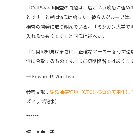
「CellSearch検査の問題は、癌という疾患
とです」とWicha氏は語った。彼らのグループ
検査の開発に取り組んでいる。「ミシガン大学で
入れるつもりです」と同氏は述べた。
「今回の知見はまさに、正確なマーカーを有す適
性に合致するものです。まだ初期段階ではありま
— Edward R. Winstead
参考文献：
循環腫瘍細胞（CTC）検査の実用化に
ズアップ記事）
******
榎 真由 訳