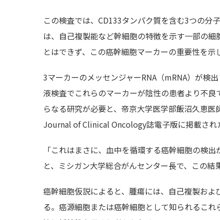
この検査では、CD133タンパク質を含む3つの
は、自己複製能など幹細胞の特徴を示す一部の細胞
とはできず、この癌幹細胞マーカーの重要性を示
3マーカーのメッセンジャーRNA（mRNA）が
液検査でこれらのマーカーが陰性の患者より不良
らなる研究が必要と、帝京大学医学部飯沼久恵医師
Journal of Clinical Oncology誌電子版に掲載さ
「これはまさに、血中を循環する癌幹細胞の検出
と、ミシガン大学総合がんセンター長で、この結果に関
癌幹細胞仮説によると、腫瘍には、自己複製およ
る。癌源細胞または癌幹細胞として知られるこれ