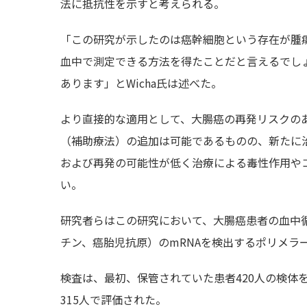
法に抵抗性を示すと考えられる。
「この研究が示したのは癌幹細胞という存在が腫
血中で測定できる方法を得たことだと言えるでし
あります」とWicha氏は述べた。
より直接的な適用として、大腸癌の再発リスクの
（補助療法）の追加は可能であるものの、新たに
および再発の可能性が低く治療による毒性作用や
い。
研究者らはこの研究において、大腸癌患者の血中循
チン、癌胎児抗原）のmRNAを検出するポリメラ
検査は、最初、保管されていた患者420人の検体
315人で評価された。