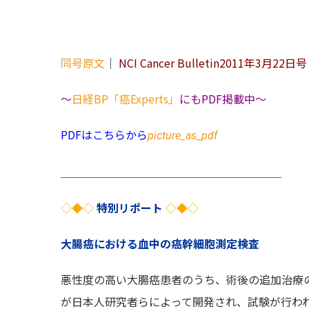
同号原文
｜
NCI Cancer Bulletin2011年3月22日号
～
日経BP「癌Experts」
にもPDF掲載中～
PDFはこちらから
picture_as_pdf
＿＿＿＿＿＿＿＿＿＿＿＿＿＿＿＿＿＿＿＿
◇◆◇
特別リポート
◇◆◇
大腸癌における血中の癌幹細胞測定検査
悪性度の高い大腸癌患者のうち、術後の追加治療
が日本人研究者らによって開発され、試験が行わ