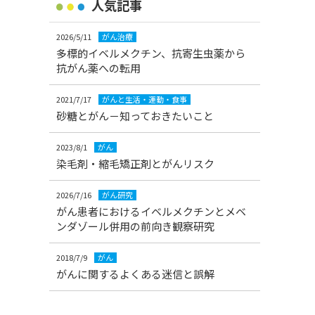
人気記事
2026/5/11
がん治療
多標的イベルメクチン、抗寄生虫薬から
抗がん薬への転用
2021/7/17
がんと生活・運動・食事
砂糖とがん－知っておきたいこと
2023/8/1
がん
染毛剤・縮毛矯正剤とがんリスク
2026/7/16
がん研究
がん患者におけるイベルメクチンとメベ
ンダゾール併用の前向き観察研究
2018/7/9
がん
がんに関するよくある迷信と誤解