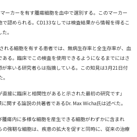
分子マーカーを有す腫瘍細胞を血中で選別する。このマーカー
で認められる。CD133なしでは検査結果から情報を得るこ
した。
検出される細胞を有する患者では、無病生存率と全生存率が、血
である。臨床でこの検査を使用できるようになるまでにはさ
が率いる研究者らは指摘している。この知見は3月21日付
れた。
が直接に臨床と相関性があると示された最初の研究です」
する論説の共著者であるDr. Max Wicha氏は述べた。
び腫瘍内に多様な細胞を産生できる細胞がわずかに含まれ
らの強靭な細胞は、疾患の拡大を促すと同時に、従来の治療