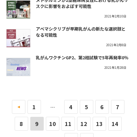
メトホルミンが2型糖尿病女性における乳がんリ
スクに影響をおよぼす可能性
2021年2月10日
アベマシクリブが早期乳がんの新たな選択肢と
なる可能性
2021年2月8日
乳がんワクチンGP2、第2相試験で5年再発率0％
2021年1月28日
«
1
4
5
6
7
…
8
9
10
11
12
13
14