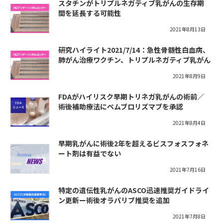
スタチンがトリプルネガティブ乳がんの生存期
間を延長する可能性
2021年8月13日
研究ハイライト2021/7/14：急性骨髄性白血病、
肺がん治療ワクチン、トリプルネガティブ乳がん
2021年8月9日
FDAがハイリスク早期トリネガ乳がんの術前／
術後補助療法にペムブロリズマブを承認
2021年8月4日
早期乳がんに術後2年を超えるビスフォスフォネ
ート剤は有益でない
2021年7月16日
特定の遺伝性乳がんのASCO迅速推奨ガイドライ
ン更新ー術後オラパリブ推奨を追加
2021年7月8日