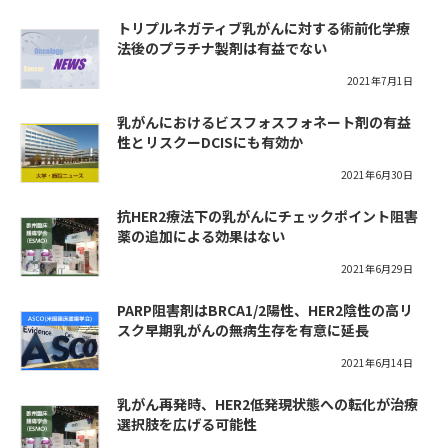
トリプルネガティブ乳がんに対する術前化学療
法後のプラチナ製剤は有益でない
2021年7月1日
乳がんにおけるビスフォスフォネート剤の有益
性とリスクーDCISにも有効か
2021年6月30日
抗HER2療法下の乳がんにチェックポイント阻害
薬の追加による効果はない
2021年6月29日
PARP阻害剤はBRCA1/2陽性、HER2陰性の高リ
スク早期乳がんの無病生存を有意に延長
2021年6月14日
乳がん再発時、HER2低発現状態への転化が治療
選択肢を広げる可能性