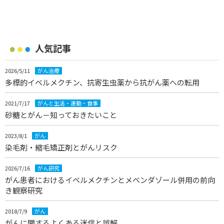
人気記事
2026/5/11
がん治療
多標的イベルメクチン、抗寄生虫薬から抗がん薬への転用
2021/7/17
がんと生活・運動・食事
砂糖とがん－知っておきたいこと
2023/8/1
がん
染毛剤・縮毛矯正剤とがんリスク
2026/7/16
がん研究
がん患者におけるイベルメクチンとメベンダゾール併用の前向
き観察研究
2018/7/9
がん
がんに関するよくある迷信と誤解