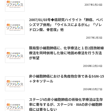
2007年1月16日
2007/01/03号◆癌研究ハイライト「肺癌、ベバ
シズマブ併用」「ウイルスによるがん」「ゾレ
ドロン酸、骨密度」他
2007年1月3日
限局型小細胞肺癌に、化学療法と１日2回放射線
療法を同時併用した後に地固め療法を行う方法
が有望
2006年12月14日
非小細胞肺癌における免疫抱合体であるSGN-15
＋タキソテール
2006年10月27日
ステージIの非小細胞肺癌の術後化学療法は生存
率に寄与するが、ステージII‐IIIAの非小細胞肺
癌には寄与しない