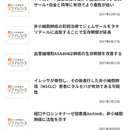
ザール+白金と同等に有効でより毒性が低い
2007年10月7日
非小細胞肺癌の初回治療でジェムザールをタキ
ソテールに追加することで生存期間が延長
2007年9月27日
血管破壊剤ASA404は肺癌の生存期間を改善する
2007年9月11日
イレッサが奏効し、その後進行した非小細胞肺
癌（NSCLC）患者にタルセバが有効である可能
性
2007年7月23日
経口チロシンキナーゼ阻害薬Axitinib、非小細胞
肺癌に活性を示す
2007年6月29日