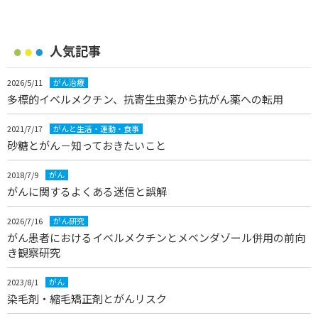
人気記事
2026/5/11
がん治療
多標的イベルメクチン、抗寄生虫薬から抗がん薬への転用
2021/7/17
がんと生活・運動・食事
砂糖とがん－知っておきたいこと
2018/7/9
がん
がんに関するよくある迷信と誤解
2026/7/16
がん研究
がん患者におけるイベルメクチンとメベンダゾール併用の前向
き観察研究
2023/8/1
がん
染毛剤・縮毛矯正剤とがんリスク