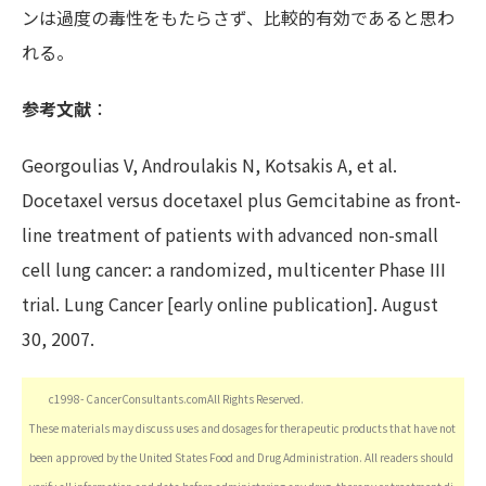
ンは過度の毒性をもたらさず、比較的有効であると思わ
れる。
参考文献
：
Georgoulias V, Androulakis N, Kotsakis A, et al.
Docetaxel versus docetaxel plus Gemcitabine as front-
line treatment of patients with advanced non-small
cell lung cancer: a randomized, multicenter Phase III
trial. Lung Cancer [early online publication]. August
30, 2007.
c1998- CancerConsultants.comAll Rights Reserved.
These materials may discuss uses and dosages for therapeutic products that have not
been approved by the United States Food and Drug Administration. All readers should